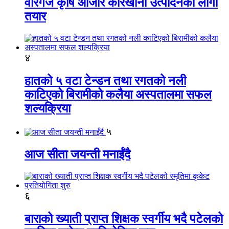
वीरगंज कृषि औजार कारखाना उत्पादनको लागी
तयार
४
हातको ५ वटा टेन्डन तथा रगतको नली
काटिएको बिरामीको कलैया अस्पतालमा सफल
शल्यक्रिया
५
आज सीता जयन्ती मनाईंदै
६
बाराको ख्याती प्राप्त शिक्षक स्वर्गीय भदै पटेलको