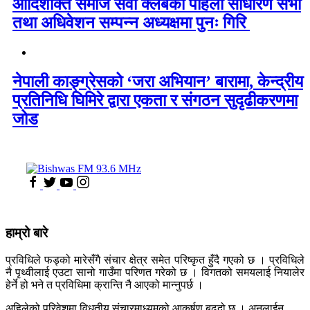
आदिशक्ति समाज सेवा क्लबको पहिलो साधारण सभा
तथा अधिवेशन सम्पन्न अध्यक्षमा पुनः गिरि
नेपाली काङ्ग्रेसको ‘जरा अभियान’ बारामा, केन्द्रीय
प्रतिनिधि घिमिरे द्वारा एकता र संगठन सुदृढीकरणमा
जोड
हाम्रो बारे
प्रविधिले फड्को मारेसँगै संचार क्षेत्र समेत परिष्कृत हुँदै गएको छ । प्रविधिले
नै पृथ्वीलाई एउटा सानो गाउँमा परिणत गरेको छ । विगतको समयलाई नियालेर
हेर्ने हो भने त प्रविधिमा क्रान्ति नै आएको मान्नुपर्छ ।
अहिलेको परिवेशमा विधुतीय संचारमाध्यमको आकर्षण बढ्दो छ । अनलाईन