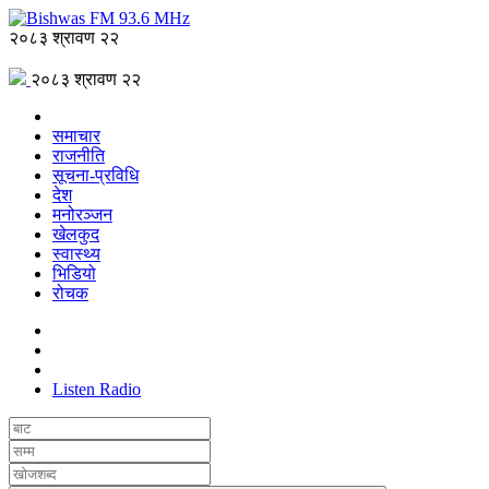
२०८३ श्रावण २२
२०८३ श्रावण २२
समाचार
राजनीति
सूचना-प्रविधि
देश
मनोरञ्जन
खेलकुद
स्वास्थ्य
भिडियो
रोचक
Listen Radio