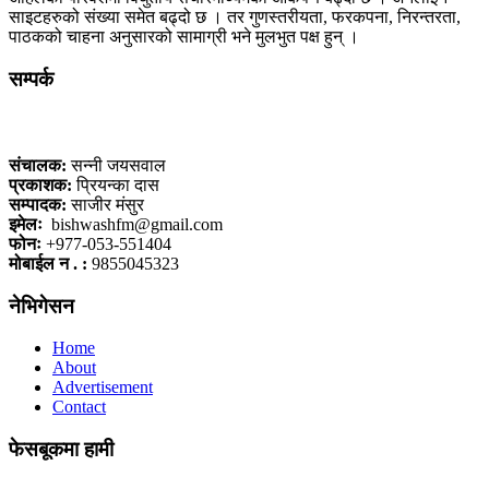
साइटहरुको संख्या समेत बढ्दो छ । तर गुणस्तरीयता, फरकपना, निरन्तरता,
पाठकको चाहना अनुसारको सामाग्री भने मुलभुत पक्ष हुन् ।
सम्पर्क
कलैया, बारा
संचालक:
सन्नी जयसवाल
प्रकाशक:
प्रियन्का दास
सम्पादक:
साजीर मंसुर
इमेलः
bishwashfm@gmail.com
फोनः
+977-053-551404
मोबाईल न . :
9855045323
नेभिगेसन
Home
About
Advertisement
Contact
फेसबूकमा हामी