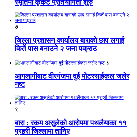
स्मृतिमा कृकेट प्रतियोगिता शुरु
७
जिल्ला प्रशासन कार्यालय बाराको छाप लगाई
किर्ते पास बनाउने २ जना पक्राउ
८
आगलागीबाट वीरगंजमा दुई मोटरसाईकल जलेर
नष्ट
९
बारा : रकम असुलेको आरोपमा पथलैयाका ११
प्रहरी जिल्लामा तानिए