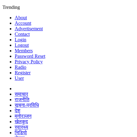
Trending
About
Account
Advertisement
Contact
Login
Logout
Members
Password Reset
Privacy Policy
Radio
Register
User
समाचार
राजनीति
सूचना-प्रविधि
देश
मनोरञ्जन
खेलकुद
स्वास्थ्य
भिडियो