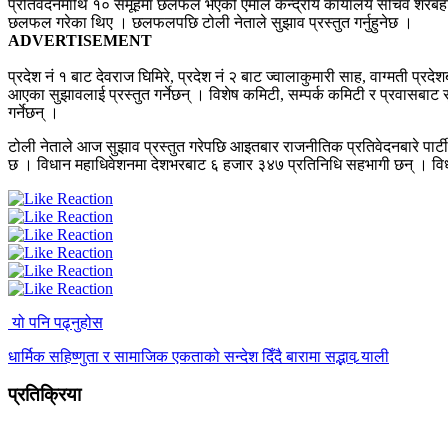
प्रतिवेदनमाथि १० समूहमा छलफल भएको एमाले केन्द्रीय कार्यालय सचिव शेरबह
छलफल गरेका थिए । छलफलपछि टोली नेताले सुझाव प्रस्तुत गर्नुहुनेछ ।
ADVERTISEMENT
प्रदेश नं १ बाट देवराज घिमिरे, प्रदेश नं २ बाट ज्वालाकुमारी साह, वाग्मती 
आएका सुझावलाई प्रस्तुत गर्नेछन् । विशेष कमिटी, सम्पर्क कमिटी र प्रवासबा
गर्नेछन् ।
टोली नेताले आज सुझाव प्रस्तुत गरेपछि आइतबार राजनीतिक प्रतिवेदनबारे पार्ट
छ । विधान महाधिवेशनमा देशभरबाट ६ हजार ३४७ प्रतिनिधि सहभागी छन् । वि
यो पनि पढ्नुहोस
धार्मिक सहिष्णुता र सामाजिक एकताको सन्देश दिँदै बारामा सद्भाव र्‍याली
प्रतिक्रिया