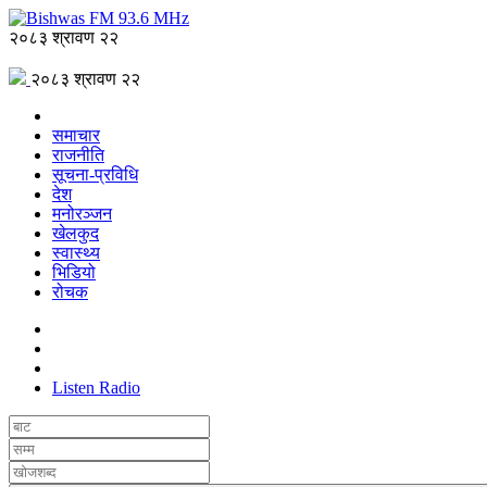
२०८३ श्रावण २२
२०८३ श्रावण २२
समाचार
राजनीति
सूचना-प्रविधि
देश
मनोरञ्जन
खेलकुद
स्वास्थ्य
भिडियो
रोचक
Listen Radio