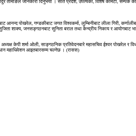
ादुर तामाङले जानकारी दिनुभयो । सात प्रदेश, उपत्यका, विशेष कमिटी, सम्पर्क
प्रदेशबाट आनन्द पोखरेल, गण्डकीबाट जगत विश्वकर्मा, लुम्बिनीबाट लीला गिरी, क
ट सुजिता शाक्य, जनसङ्गठनबाट सुनिता बराल तथा केन्द्रीय निकाय र आयोगबाट भान
ी अध्यक्ष केपी शर्मा ओली, साङ्गठनिक प्रतिवेदनबारे महासचिव ईश्वर पोखरेल र व
धान महाधिवेशन आइतबारसम्म चल्नेछ । (रासस)