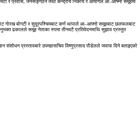
 कमिटी र प्रवास, जनसङ्गठन तथा केन्द्रीय निकाय र आयोगले आ–आफ्नो समूहमा
र्णालीबाट गोरख बोगटी र सुदूरपश्चिमबाट कर्ण थापाले आ–आफ्नो समूहबाट छलफलबाट
ुभक्त ढकालले समूह नेताका रुपमा तीनवटै प्रतिवेदनमाथि सुझाव प्रस्तुत
िधान संशोधन प्रस्तावबारे उपमहासचिव विष्णुप्रसाद पौडेलले जवाफ दिने बताइएको