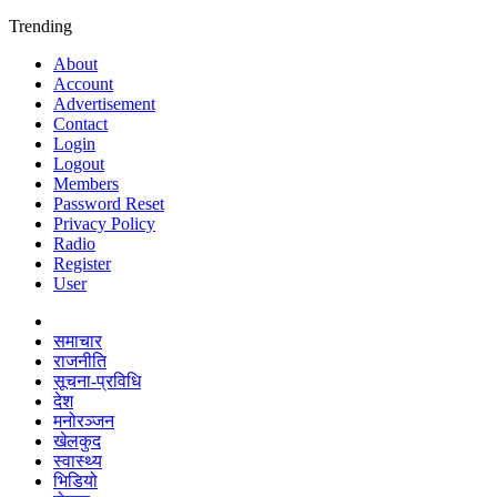
Trending
About
Account
Advertisement
Contact
Login
Logout
Members
Password Reset
Privacy Policy
Radio
Register
User
समाचार
राजनीति
सूचना-प्रविधि
देश
मनोरञ्जन
खेलकुद
स्वास्थ्य
भिडियो