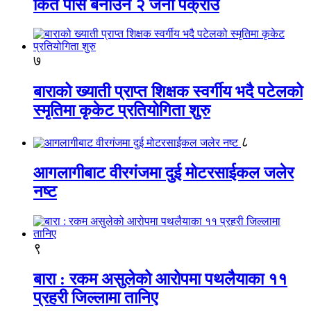
किर्ते पास बनाउने २ जना पक्राउ
७
बाराको ख्याती प्राप्त शिक्षक स्वर्गीय भदै पटेलको
स्मृतिमा कृकेट प्रतियोगिता शुरु
८
आगलागीबाट वीरगंजमा दुई मोटरसाईकल जलेर
नष्ट
९
बारा : रकम असुलेको आरोपमा पथलैयाका ११
प्रहरी जिल्लामा तानिए