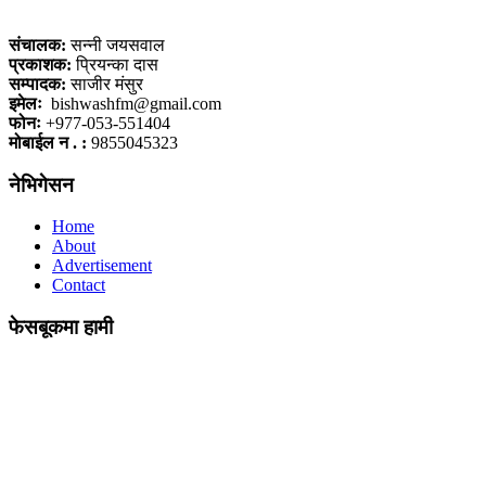
कलैया, बारा
संचालक:
सन्नी जयसवाल
प्रकाशक:
प्रियन्का दास
सम्पादक:
साजीर मंसुर
इमेलः
bishwashfm@gmail.com
फोनः
+977-053-551404
मोबाईल न . :
9855045323
नेभिगेसन
Home
About
Advertisement
Contact
फेसबूकमा हामी