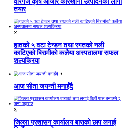
वीरगंज कृषि औजार कारखाना उत्पादनको लागी
तयार
४
हातको ५ वटा टेन्डन तथा रगतको नली
काटिएको बिरामीको कलैया अस्पतालमा सफल
शल्यक्रिया
५
आज सीता जयन्ती मनाईंदै
६
जिल्ला प्रशासन कार्यालय बाराको छाप लगाई