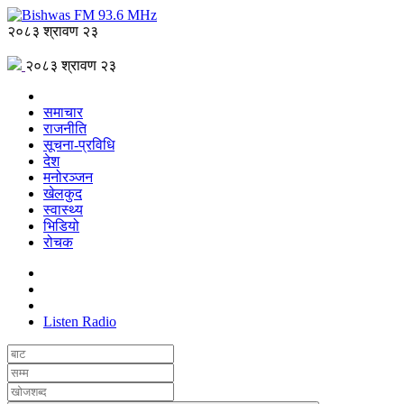
२०८३ श्रावण २३
२०८३ श्रावण २३
समाचार
राजनीति
सूचना-प्रविधि
देश
मनोरञ्जन
खेलकुद
स्वास्थ्य
भिडियो
रोचक
Listen Radio