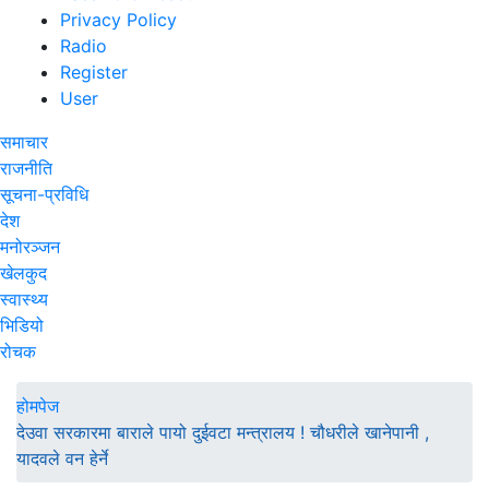
Privacy Policy
Radio
Register
User
समाचार
राजनीति
सूचना-प्रविधि
देश
मनोरञ्जन
खेलकुद
स्वास्थ्य
भिडियो
रोचक
होमपेज
देउवा सरकारमा बाराले पायो दुईवटा मन्त्रालय ! चौधरीले खानेपानी ,
यादवले वन हेर्ने