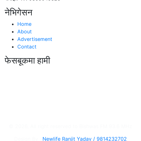
नेभिगेसन
Home
About
Advertisement
Contact
फेसबूकमा हामी
© 2026, All right reserved to Bishwas FM 93.6 MHz
Design By :
Newlife Ranjit Yadav /
9814232702