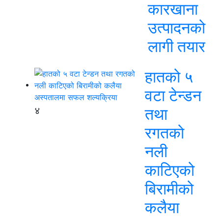
कारखाना
उत्पादनको
लागी तयार
हातको ५
वटा टेन्डन
४
तथा
रगतको
नली
काटिएको
बिरामीको
कलैया