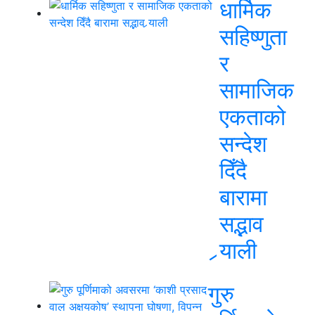
धार्मिक
सहिष्णुता
र
सामाजिक
एकताको
सन्देश
दिँदै
बारामा
सद्भाव
र्‍याली
गुरु