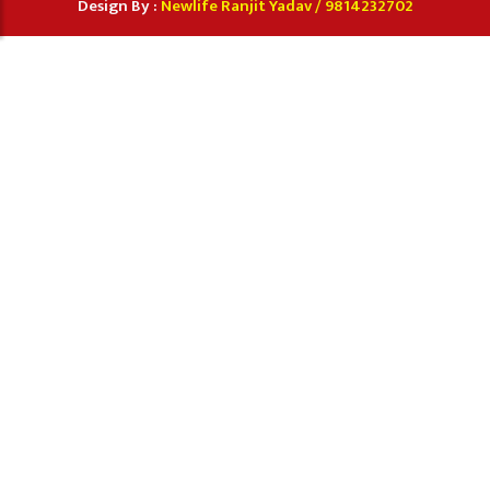
Design By :
Newlife Ranjit Yadav /
9814232702