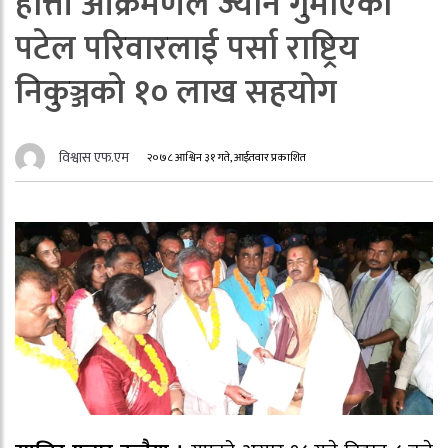
हात्ती आक्रमणले ज्यान गुमाएको
पटेल परिवारलाई पर्सा राष्ट्रिय
निकुञ्जको १० लाख सहयोग
विश्वास एफ.एम
२०७८ आश्विन ३१ गते, आईतवार प्रकाशित