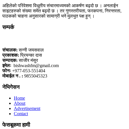
अहिलेको परिवेशमा विधुतीय संचारमाध्यमको आकर्षण बढ्दो छ । अनलाईन
साइटहरुको संख्या समेत बढ्दो छ । तर गुणस्तरीयता, फरकपना, निरन्तरता,
पाठकको चाहना अनुसारको सामाग्री भने मुलभुत पक्ष हुन् ।
सम्पर्क
कलैया, बारा
संचालक:
सन्नी जयसवाल
प्रकाशक:
प्रियन्का दास
सम्पादक:
साजीर मंसुर
इमेलः
bishwashfm@gmail.com
फोनः
+977-053-551404
मोबाईल न . :
9855045323
नेभिगेसन
Home
About
Advertisement
Contact
फेसबूकमा हामी