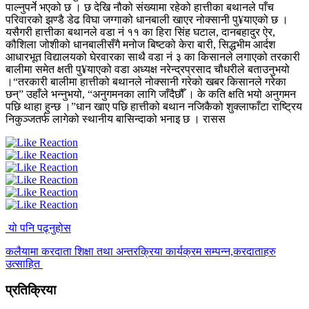
पाल्नुपर्ने भएको छ । छ देखि नौको संख्यामा रहेको हात्तीका बथानले पाँच
परिवारको झण्डै डेढ विघा जग्गाको धानबाली खाएर नोक्सानी पु¥याएको छ ।
यसैगरी हात्तीका बथानले वडा नं ११ का हिरा सिंह घटाल, दानबहादुर ऐर,
कौशिला जोशीको धानबालीसँगै मनोज बिष्टको केरा बारी, सिद्धभीम आर्दश
आधारभूत विद्यालयको घेरवारका साथै वडा नं ३ का किसानले लगाएको तरकारी
बालीमा समेत क्षती पु¥याएको वडा अध्यक्ष नरेन्द्रप्रसाद चौधरीले बताउनुभयो
।“तरकारी बालीमा हात्तीको बथानले नोक्सानी गरेको खबर किसानले गरेका
छन्” उहाँले भन्नुभयो, “अनुगमनका लागि जाँदैछौँ । के कति क्षति भयो अनुगमन
पछि थाहा हुन्छ ।”धान खाए पछि हात्तीको बथान नजिकैको शुक्लाफाँटा राष्ट्रिय
निकुञ्जतर्फ लागेको स्थानीय बासिन्दाको भनाइ छ । रासस
यो पनि पढ्नुहोस
कलैयामा करदाता शिक्षा तथा अन्तरक्रिया कार्यक्रम सम्पन्न,करदाताहरु
उत्साहित
प्रतिक्रिया