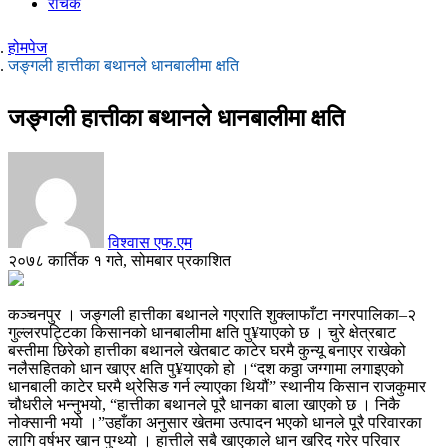
रोचक
होमपेज
जङ्गली हात्तीका बथानले धानबालीमा क्षति
जङ्गली हात्तीका बथानले धानबालीमा क्षति
विश्वास एफ.एम
२०७८ कार्तिक १ गते, सोमबार प्रकाशित
कञ्चनपुर । जङ्गली हात्तीका बथानले गएराति शुक्लाफाँटा नगरपालिका–२
गुल्लरपट्टिका किसानको धानबालीमा क्षति पु¥याएको छ । चुरे क्षेत्रबाट
बस्तीमा छिरेको हात्तीका बथानले खेतबाट काटेर घरमै कुन्यू बनाएर राखेको
नलैसहितको धान खाएर क्षति पु¥याएको हो ।“दश कठ्ठा जग्गामा लगाइएको
धानबाली काटेर घरमै थ्रेसिङ गर्न ल्याएका थियौं” स्थानीय किसान राजकुमार
चौधरीले भन्नुभयो, “हात्तीका बथानले पूरै धानका बाला खाएको छ । निकै
नोक्सानी भयो ।”उहाँका अनुसार खेतमा उत्पादन भएको धानले पूरै परिवारका
लागि वर्षभर खान पुग्थ्यो । हात्तीले सबै खाएकाले धान खरिद गरेर परिवार