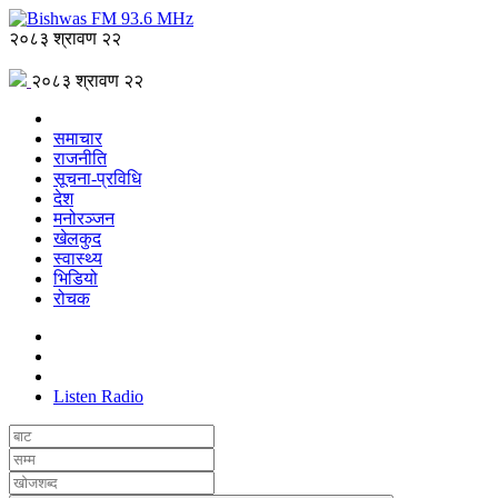
२०८३ श्रावण २२
२०८३ श्रावण २२
समाचार
राजनीति
सूचना-प्रविधि
देश
मनोरञ्जन
खेलकुद
स्वास्थ्य
भिडियो
रोचक
Listen Radio