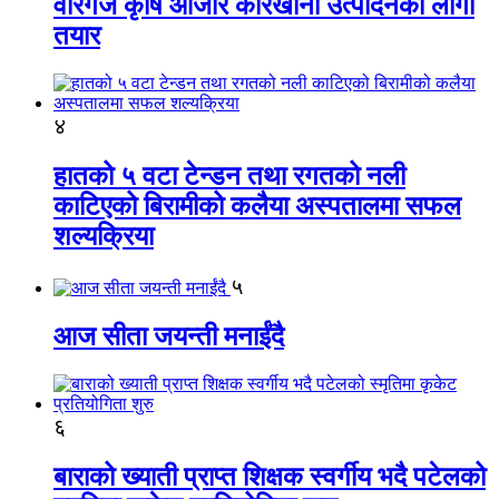
वीरगंज कृषि औजार कारखाना उत्पादनको लागी
तयार
४
हातको ५ वटा टेन्डन तथा रगतको नली
काटिएको बिरामीको कलैया अस्पतालमा सफल
शल्यक्रिया
५
आज सीता जयन्ती मनाईंदै
६
बाराको ख्याती प्राप्त शिक्षक स्वर्गीय भदै पटेलको