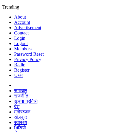
Trending
About
Account
Advertisement
Contact
Login
Logout
Members
Password Reset
Privacy Policy
Radio
Register
User
समाचार
राजनीति
सूचना-प्रविधि
देश
मनोरञ्जन
खेलकुद
स्वास्थ्य
भिडियो