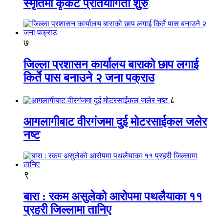
स्मृतिमा कृकेट प्रतियोगिता शुरु
७
जिल्ला प्रशासन कार्यालय बाराको छाप लगाई
किर्ते पास बनाउने २ जना पक्राउ
८
आगलागीबाट वीरगंजमा दुई मोटरसाईकल जलेर
नष्ट
९
बारा : रकम असुलेको आरोपमा पथलैयाका ११
प्रहरी जिल्लामा तानिए