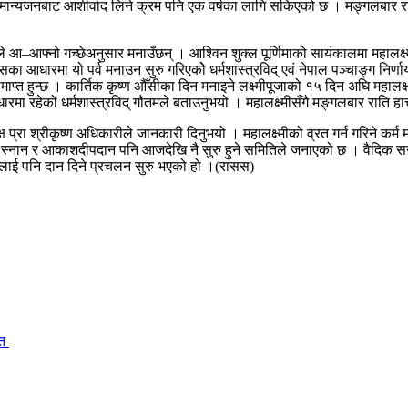
ाई मान्यजनबाट आशीर्वाद लिने क्रम पनि एक वर्षका लागि सकिएको छ । मङ्गलबार
ालीले आ–आफ्नो गच्छेअनुसार मनाउँछन् । आश्विन शुक्ल पूर्णिमाको सायंकालमा महालक्ष
िश्वासका आधारमा यो पर्व मनाउन सुरु गरिएकोे धर्मशास्त्रविद् एवं नेपाल पञ्चाङ्ग निर्
समाप्त हुन्छ । कार्तिक कृष्ण औँसीका दिन मनाइने लक्ष्मीपूजाको १५ दिन अघि महालक
धारमा रहेको धर्मशास्त्रविद् गौतमले बताउनुभयो । महालक्ष्मीसँगै मङ्गलबार राति हा
 प्रा श्रीकृष्ण अधिकारीले जानकारी दिनुभयो । महालक्ष्मीको व्रत गर्न गरिने कर्म मध
िक स्नान र आकाशदीपदान पनि आजदेखि नै सुरु हुने समितिले जनाएको छ । वैदिक सना
लोलाई पनि दान दिने प्रचलन सुरु भएको हो ।(रासस)
ित