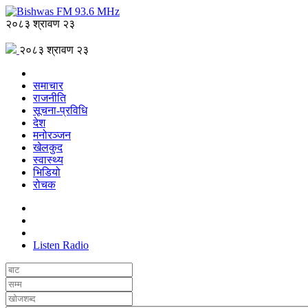
२०८३ श्रावण २३
२०८३ श्रावण २३
समाचार
राजनीति
सूचना-प्रविधि
देश
मनोरञ्जन
खेलकुद
स्वास्थ्य
भिडियो
रोचक
Listen Radio