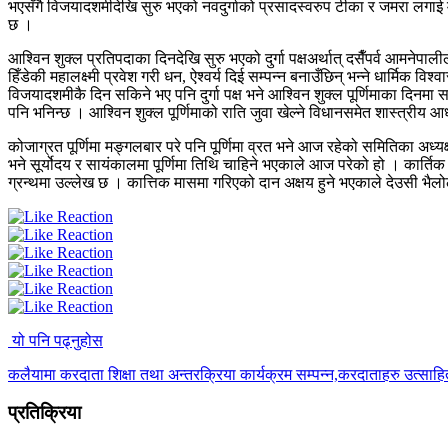
भएसँगै विजयादशमीदेखि सुरु भएको नवदुर्गाको प्रसादस्वरुप टीका र जमरा लग
छ ।
आश्विन शुक्ल प्रतिपदाका दिनदेखि सुरु भएको दुर्गा पक्षअर्थात् दसैँपर्व आमनेप
हिँडेकी महालक्ष्मी प्रवेश गरी धन, ऐश्वर्य दिई सम्पन्न बनाउँछिन् भन्ने धार्मिक व
विजयादशमीकै दिन सकिने भए पनि दुर्गा पक्ष भने आश्विन शुक्ल पूर्णिमाका दिनमा 
पनि भनिन्छ । आश्विन शुक्ल पूर्णिमाको राति जुवा खेल्ने विधानसमेत शास्त्रीय आ
कोजाग्रत पूर्णिमा मङ्गलबार परे पनि पूर्णिमा व्रत भने आज रहेको समितिका अध्यक्ष
भने सूर्योदय र सायंकालमा पूर्णिमा तिथि चाहिने भएकाले आज परेको हो । कार्त
ग्रन्थमा उल्लेख छ । कात्तिक मासमा गरिएको दान अक्षय हुने भएकाले देउसी भै
यो पनि पढ्नुहोस
कलैयामा करदाता शिक्षा तथा अन्तरक्रिया कार्यक्रम सम्पन्न,करदाताहरु उत्साह
प्रतिक्रिया