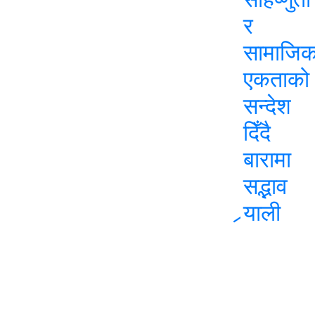
र
सामाजि
एकताको
सन्देश
दिँदै
बारामा
सद्भाव
र्‍याली