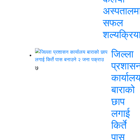
अस्पतालम
सफल
शल्यक्रिय
जिल्ला
प्रशास
७
कार्याल
बाराको
छाप
लगाई
किर्ते
पास