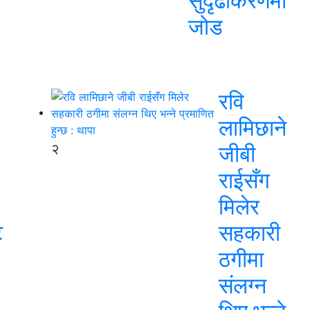
सुदृढीकरणमा
जोड
रवि
लामिछाने
२
जीबी
राईसँग
मिलेर
ट
सहकारी
ठगीमा
संलग्न