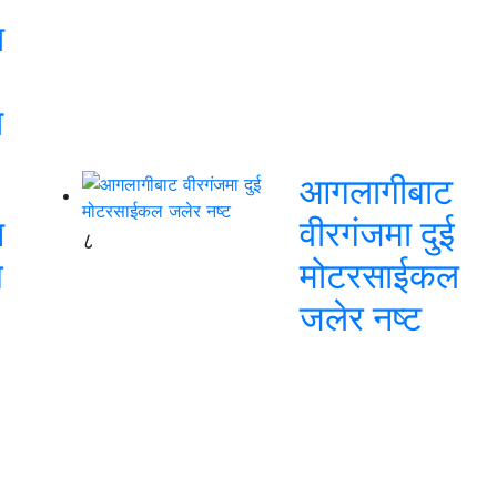
ा
ा
आगलागीबाट
न
वीरगंजमा दुई
८
य
मोटरसाईकल
जलेर नष्ट