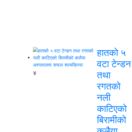
हातको ५
वटा टेन्डन
४
तथा
रगतको
नली
काटिएको
बिरामीको
कलैया