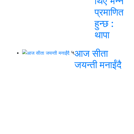
थिए भन्ने
प्रमाणित
हुन्छ :
थापा
आज सीता
५
जयन्ती मनाईंदै