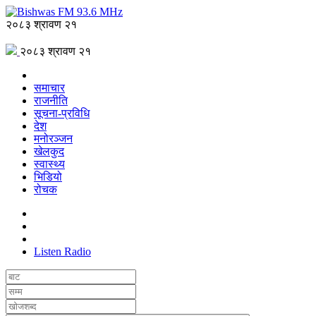
२०८३ श्रावण २१
२०८३ श्रावण २१
समाचार
राजनीति
सूचना-प्रविधि
देश
मनोरञ्जन
खेलकुद
स्वास्थ्य
भिडियो
रोचक
Listen Radio