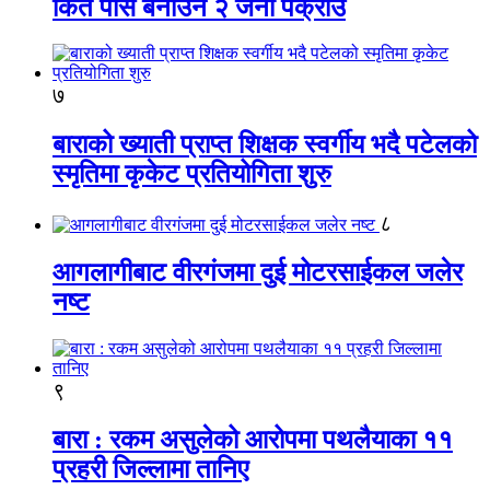
किर्ते पास बनाउने २ जना पक्राउ
७
बाराको ख्याती प्राप्त शिक्षक स्वर्गीय भदै पटेलको
स्मृतिमा कृकेट प्रतियोगिता शुरु
८
आगलागीबाट वीरगंजमा दुई मोटरसाईकल जलेर
नष्ट
९
बारा : रकम असुलेको आरोपमा पथलैयाका ११
प्रहरी जिल्लामा तानिए