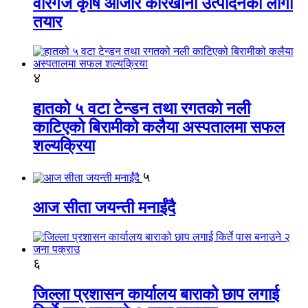
वीरगंज कृषि औजार कारखाना उत्पादनको लागी
तयार
४
हातको ५ वटा टेन्डन तथा रगतको नली
काटिएको बिरामीको कलैया अस्पतालमा सफल
शल्यक्रिया
५
आज सीता जयन्ती मनाईंदै
६
जिल्ला प्रशासन कार्यालय बाराको छाप लगाई