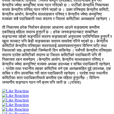
पन्तले जानकारी दिनुभयो ।त्यस्तै सम्पूर्ण प्रदेशबाट प्रतिनिधित्व हुने गरी
केन्द्रीय ज्येष्ठ कम्युनिष्ट मञ्च गठन गरिएको छ । पार्टीको केन्द्रीय निकायका
रूपमा केन्द्रीय परिषद् गठन गरिने भएको छ । उक्त परिषद्मा केन्द्रीय कमिटी,
केन्द्रीय आयोग, केन्द्रीय सल्लाहकार परिषद् र केन्द्रीय ज्येष्ठ कम्युनिष्ट
मञ्चका सबै पदाधिकारी तथा सदस्य र जिल्ला कमिटीका अध्यक्षहरू रहनेछन् ।
ती निकायमा हरेक निर्वाचन क्षेत्रका आधारमा आउने सङ्ख्यामा कम्तीमा
एकतिहाइ महिला सदस्य हुनुपर्ने छ । हरेक जनसङ्गठनबाट सम्बन्धित
सङ्गठनमा रहेको सङ्गठित सदस्य सङ्ख्याको अनुपातमा प्रतिनिधित्व हुनुपर्ने र
खुला रूपबाट पनि केही सङ्ख्याका सदस्य समावेश गरिने भएको छ। केन्द्रीय
कमिटीले केन्द्रीय परिषद्का सदस्यलाई आवश्यकतानुसार विभिन्न फाँट तथा
जिल्लाको सह–इञ्चार्जको जिम्मेवारी दिन सकिनेछ । यसैगरी केन्द्रीय परिषद्का
सदस्य प्रदेश कमिटीको सदस्य वा जिल्ला कमिटीको पदाधिकारी पनि ती
निकायमा रहन सक्नेछन् ।केन्द्रीय आयोग, केन्द्रीय सल्लाहकार परिषद् र
केन्द्रीय ज्येष्ठ कम्युनिष्ट मञ्चमा अध्यक्ष उपाध्यक्ष र सचिव पदाधिकारी रहनेछन्
। प्रदेश तथा स्थानीय तहका कमिटीमा भने एक अध्यक्षसहित दुई उपाध्यक्ष, एक
सचिव र तीन उपसचिव गरी सात पदाधिकारी रहनेछन् । प्रदेश तथा स्थानीय
कमिटीका सात पदाधिकारीमध्ये कम्तीमा एक महिला हुनुपर्नेछ । विभिन्न
जनवर्गीय सङ्गठन गठन गर्ने क्रम पनि जारी छ ।(रासस)