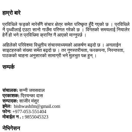
हाम्रो बारे
प्रविधिले फड्को मारेसँगै संचार क्षेत्र समेत परिष्कृत हुँदै गएको छ । प्रविधिले
नै पृथ्वीलाई एउटा सानो गाउँमा परिणत गरेको छ । विगतको समयलाई नियालेर
हेर्ने हो भने त प्रविधिमा क्रान्ति नै आएको मान्नुपर्छ ।
अहिलेको परिवेशमा विधुतीय संचारमाध्यमको आकर्षण बढ्दो छ । अनलाईन
साइटहरुको संख्या समेत बढ्दो छ । तर गुणस्तरीयता, फरकपना, निरन्तरता,
पाठकको चाहना अनुसारको सामाग्री भने मुलभुत पक्ष हुन् ।
सम्पर्क
कलैया, बारा
संचालक:
सन्नी जयसवाल
प्रकाशक:
प्रियन्का दास
सम्पादक:
साजीर मंसुर
इमेलः
bishwashfm@gmail.com
फोनः
+977-053-551404
मोबाईल न . :
9855045323
नेभिगेसन