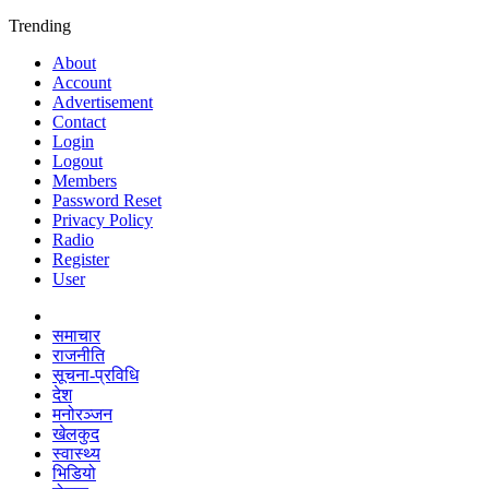
Trending
About
Account
Advertisement
Contact
Login
Logout
Members
Password Reset
Privacy Policy
Radio
Register
User
समाचार
राजनीति
सूचना-प्रविधि
देश
मनोरञ्जन
खेलकुद
स्वास्थ्य
भिडियो