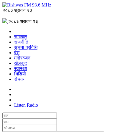
२०८३ श्रावण २३
२०८३ श्रावण २३
समाचार
राजनीति
सूचना-प्रविधि
देश
मनोरञ्जन
खेलकुद
स्वास्थ्य
भिडियो
रोचक
Listen Radio