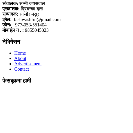
संचालक:
सन्नी जयसवाल
प्रकाशक:
प्रियन्का दास
सम्पादक:
साजीर मंसुर
इमेलः
bishwashfm@gmail.com
फोनः
+977-053-551404
मोबाईल न . :
9855045323
नेभिगेसन
Home
About
Advertisement
Contact
फेसबूकमा हामी