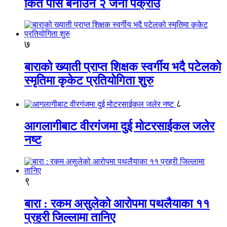
किर्ते पास बनाउने २ जना पक्राउ
७
बाराको ख्याती प्राप्त शिक्षक स्वर्गीय भदै पटेलको
स्मृतिमा कृकेट प्रतियोगिता शुरु
८
आगलागीबाट वीरगंजमा दुई मोटरसाईकल जलेर
नष्ट
९
बारा : रकम असुलेको आरोपमा पथलैयाका ११
प्रहरी जिल्लामा तानिए