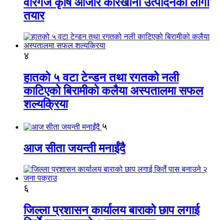
वीरगंज कृषि औजार कारखाना उत्पादनको लागी
तयार
४
हातको ५ वटा टेन्डन तथा रगतको नली
काटिएको बिरामीको कलैया अस्पतालमा सफल
शल्यक्रिया
५
आज सीता जयन्ती मनाईंदै
६
जिल्ला प्रशासन कार्यालय बाराको छाप लगाई