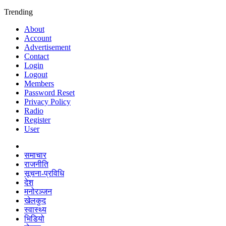
Trending
About
Account
Advertisement
Contact
Login
Logout
Members
Password Reset
Privacy Policy
Radio
Register
User
समाचार
राजनीति
सूचना-प्रविधि
देश
मनोरञ्जन
खेलकुद
स्वास्थ्य
भिडियो