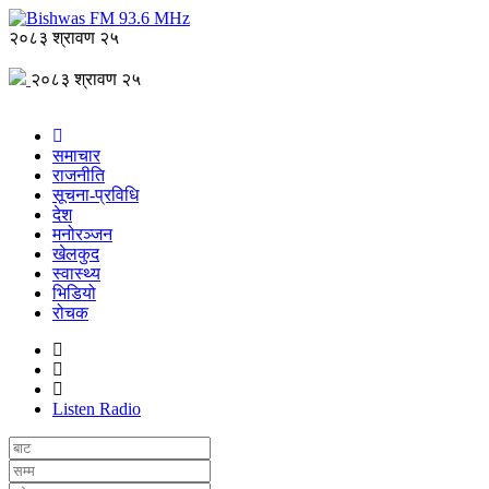
२०८३ श्रावण २५
२०८३ श्रावण २५
समाचार
राजनीति
सूचना-प्रविधि
देश
मनोरञ्जन
खेलकुद
स्वास्थ्य
भिडियो
रोचक
Listen Radio