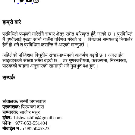
हाम्रो बारे
प्रविधिले फड्को मारेसँगै संचार क्षेत्र समेत परिष्कृत हुँदै गएको छ । प्रविधिले
नै पृथ्वीलाई एउटा सानो गाउँमा परिणत गरेको छ । विगतको समयलाई नियालेर
हेर्ने हो भने त प्रविधिमा क्रान्ति नै आएको मान्नुपर्छ ।
अहिलेको परिवेशमा विधुतीय संचारमाध्यमको आकर्षण बढ्दो छ । अनलाईन
साइटहरुको संख्या समेत बढ्दो छ । तर गुणस्तरीयता, फरकपना, निरन्तरता,
पाठकको चाहना अनुसारको सामाग्री भने मुलभुत पक्ष हुन् ।
सम्पर्क
कलैया, बारा
संचालक:
सन्नी जयसवाल
प्रकाशक:
प्रियन्का दास
सम्पादक:
साजीर मंसुर
इमेलः
bishwashfm@gmail.com
फोनः
+977-053-551404
मोबाईल न . :
9855045323