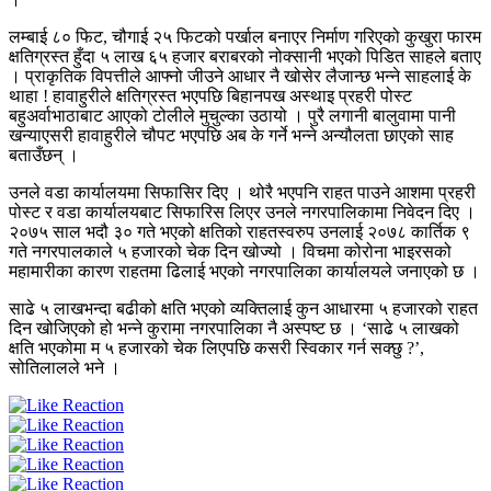
लम्बाई ८० फिट, चौगाई २५ फिटको पर्खाल बनाएर निर्माण गरिएको कुखुरा फारम
क्षतिग्रस्त हुँदा ५ लाख ६५ हजार बराबरको नोक्सानी भएको पिडित साहले बताए
। प्राकृतिक विपत्तीले आफ्नो जीउने आधार नै खोसेर लैजान्छ भन्ने साहलाई के
थाहा ! हावाहुरीले क्षतिग्रस्त भएपछि बिहानपख अस्थाइ प्रहरी पोस्ट
बहुअर्वाभाठाबाट आएको टोलीले मुचुल्का उठायो । पुरै लगानी बालुवामा पानी
खन्याएसरी हावाहुरीले चौपट भएपछि अब के गर्ने भन्ने अन्यौलता छाएको साह
बताउँछन् ।
उनले वडा कार्यालयमा सिफासिर दिए । थोरै भएपनि राहत पाउने आशमा प्रहरी
पोस्ट र वडा कार्यालयबाट सिफारिस लिएर उनले नगरपालिकामा निवेदन दिए ।
२०७५ साल भदौ ३० गते भएको क्षतिको राहतस्वरुप उनलाई २०७८ कार्तिक ९
गते नगरपालकाले ५ हजारको चेक दिन खोज्यो । विचमा कोरोना भाइरसको
महामारीका कारण राहतमा ढिलाई भएको नगरपालिका कार्यालयले जनाएको छ ।
साढे ५ लाखभन्दा बढीको क्षति भएको व्यक्तिलाई कुन आधारमा ५ हजारको राहत
दिन खोजिएको हो भन्ने कुरामा नगरपालिका नै अस्पष्ट छ । ‘साढे ५ लाखको
क्षति भएकोमा म ५ हजारको चेक लिएपछि कसरी स्विकार गर्न सक्छु ?’,
सोतिलालले भने ।