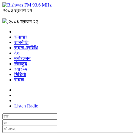
२०८३ श्रावण २२
२०८३ श्रावण २२
समाचार
राजनीति
सूचना-प्रविधि
देश
मनोरञ्जन
खेलकुद
स्वास्थ्य
भिडियो
रोचक
Listen Radio