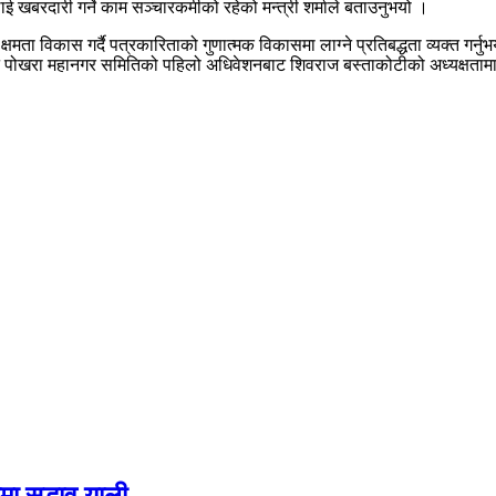
ाई खबरदारी गर्ने काम सञ्चारकर्मीको रहेको मन्त्री शर्माले बताउनुभयो ।
षमता विकास गर्दै पत्रकारिताको गुणात्मक विकासमा लाग्ने प्रतिबद्धता व्यक्त गर्
बारनै पोखरा महानगर समितिको पहिलो अधिवेशनबाट शिवराज बस्ताकोटीको अध्यक्ष
 सद्भाव र्‍याली