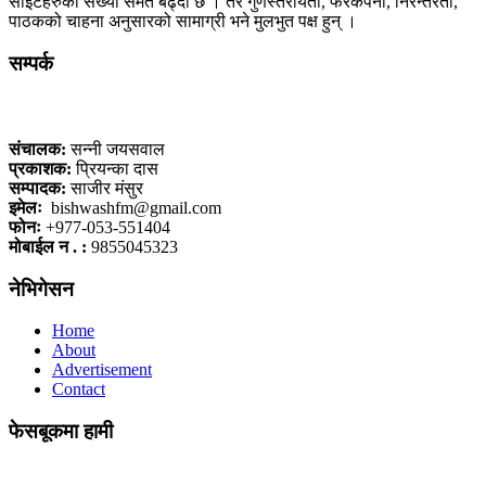
साइटहरुको संख्या समेत बढ्दो छ । तर गुणस्तरीयता, फरकपना, निरन्तरता,
पाठकको चाहना अनुसारको सामाग्री भने मुलभुत पक्ष हुन् ।
सम्पर्क
कलैया, बारा
संचालक:
सन्नी जयसवाल
प्रकाशक:
प्रियन्का दास
सम्पादक:
साजीर मंसुर
इमेलः
bishwashfm@gmail.com
फोनः
+977-053-551404
मोबाईल न . :
9855045323
नेभिगेसन
Home
About
Advertisement
Contact
फेसबूकमा हामी