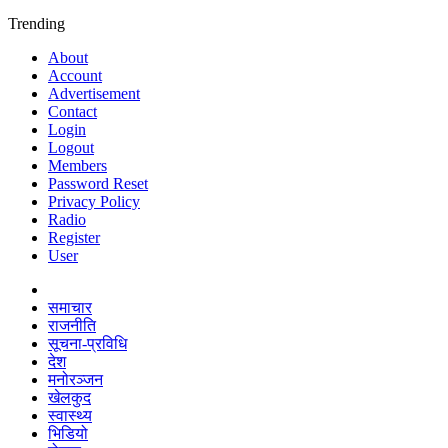
Trending
About
Account
Advertisement
Contact
Login
Logout
Members
Password Reset
Privacy Policy
Radio
Register
User
समाचार
राजनीति
सूचना-प्रविधि
देश
मनोरञ्जन
खेलकुद
स्वास्थ्य
भिडियो