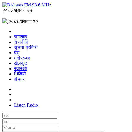
२०८३ श्रावण २२
२०८३ श्रावण २२
समाचार
राजनीति
सूचना-प्रविधि
देश
मनोरञ्जन
खेलकुद
स्वास्थ्य
भिडियो
रोचक
Listen Radio