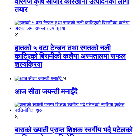
वीरगंज कृषि औजार कारखाना उत्पादनको लागी
तयार
४
हातको ५ वटा टेन्डन तथा रगतको नली
काटिएको बिरामीको कलैया अस्पतालमा सफल
शल्यक्रिया
५
आज सीता जयन्ती मनाईंदै
६
बाराको ख्याती प्राप्त शिक्षक स्वर्गीय भदै पटेलको