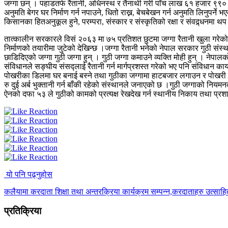
जग्गा छन् । पहाडतर्फ रैतानी, अधिनस्थ र तैनाथी गरी पाँच लाख ६१ हजार ९९० 
अनुमति बेगर घर निर्माण गर्न नपाउने, धितो राख्न, बेचबेखन गर्न अनुमति लिनुपर्
किसानका हितअनुकूल हुने, परम्परा, संस्कार र संस्कृतिको रक्षा र संवद्र्धनमा
तात्कालीन सरकारले विसं २०६३ मा ७५ प्रतिशत छुटमा जग्गा रैतानी खुला गरेक
निर्माणको तयारीमा जुटेको देखिन्छ ।जग्गा रैतानी भनेको नेपाल सरकार गुठी संस
छाडिदिएको जग्गा गुठी जग्गा हुन् । गुठी जग्गा कमाउने व्यक्ति मोही हुन् । नेपालक
संविधानले सङ्घीय संसद्लाई रैतानी गर्न मार्गप्रशस्त गरेको भए पनि संविधान कार्
पोखरीका डिलमा घर बनाई बस्ने तथा गुठीका जग्गामा हाटबजार लगाउन र पोखरी ठे
रु दुई अर्ब भुक्तानी गर्न बाँकी रहेको संस्थानले जनाएको छ ।गुठी जग्गाको नियमन
ऐनको दफा ५३ ले गुठीको कामको प्रत्यक्ष रेखदेख गर्न स्थानीय निकाय तथा प्रशा
यो पनि पढ्नुहोस
कलैयामा करदाता शिक्षा तथा अन्तरक्रिया कार्यक्रम सम्पन्न,करदाताहरु उत्साह
प्रतिक्रिया