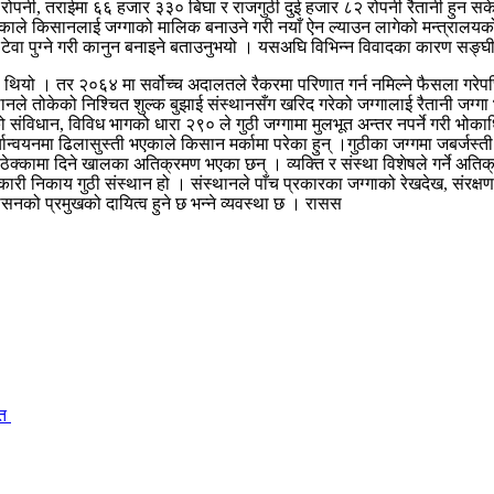
रोपनी, तराईमा ६६ हजार ३३० बिघा र राजगुठी दुई हजार ८२ रोपनी रैतानी हुन सके
ने भएकाले किसानलाई जग्गाको मालिक बनाउने गरी नयाँ ऐन ल्याउन लागेको मन्त्रालयको
 थप टेवा पुग्ने गरी कानुन बनाइने बताउनुभयो । यसअघि विभिन्न विवादका कारण सङ्
ो थियो । तर २०६४ मा सर्वोच्च अदालतले रैकरमा परिणात गर्न नमिल्ने फैसला गर
्थानले तोकेको निश्चित शुल्क बुझाई संस्थानसँग खरिद गरेको जग्गालाई रैतानी जग
ो संविधान, विविध भागको धारा २९० ले गुठी जग्गामा मुलभूत अन्तर नपर्ने गरी भोकाधिकार
यान्वयनमा ढिलासुस्ती भएकाले किसान मर्कामा परेका हुन् ।गुठीका जग्गमा जबर्जस्ती 
क्कामा दिने खालका अतिक्रमण भएका छन् । व्यक्ति र संस्था विशेषले गर्ने अतिक
कारी निकाय गुठी संस्थान हो । संस्थानले पाँच प्रकारका जग्गाको रेखदेख, संरक्षण 
सनको प्रमुखको दायित्व हुने छ भन्ने व्यवस्था छ । रासस
ित