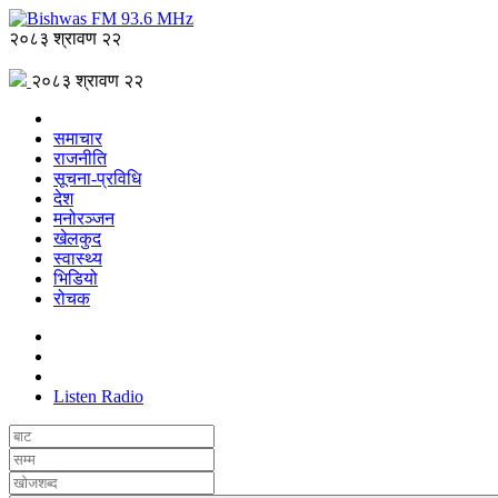
२०८३ श्रावण २२
२०८३ श्रावण २२
समाचार
राजनीति
सूचना-प्रविधि
देश
मनोरञ्जन
खेलकुद
स्वास्थ्य
भिडियो
रोचक
Listen Radio