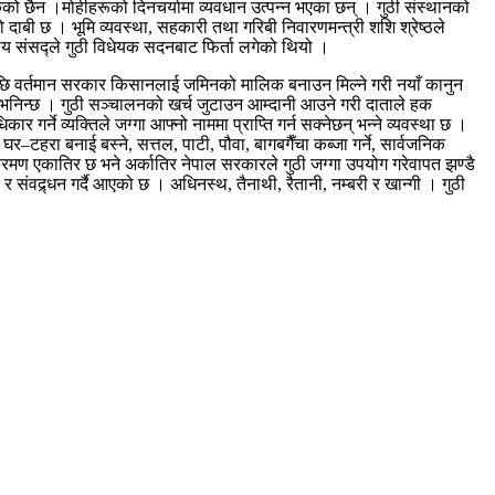
को छैन ।मोहीहरूको दिनचर्यामा व्यवधान उत्पन्न भएका छन् । गुठी संस्थानको
 दाबी छ । भूमि व्यवस्था, सहकारी तथा गरिबी निवारणमन्त्री शशि श्रेष्ठले
घीय संसद्ले गुठी विधेयक सदनबाट फिर्ता लगेको थियो ।
ेपछि वर्तमान सरकार किसानलाई जमिनको मालिक बनाउन मिल्ने गरी नयाँ कानुन
्गा भनिन्छ । गुठी सञ्चालनको खर्च जुटाउन आम्दानी आउने गरी दाताले हक
 गर्ने व्यक्तिले जग्गा आफ्नो नाममा प्राप्ति गर्न सक्नेछन् भन्ने व्यवस्था छ ।
घर–टहरा बनाई बस्ने, सत्तल, पाटी, पौवा, बागबगैँचा कब्जा गर्ने, सार्वजनिक
्रमण एकातिर छ भने अर्कातिर नेपाल सरकारले गुठी जग्गा उपयोग गरेवापत झण्डै
र संवद्र्धन गर्दै आएको छ । अधिनस्थ, तैनाथी, रैतानी, नम्बरी र खान्गी । गुठी