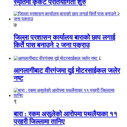
स्मृतिमा कृकेट प्रतियोगिता शुरु
७
जिल्ला प्रशासन कार्यालय बाराको छाप लगाई
किर्ते पास बनाउने २ जना पक्राउ
८
आगलागीबाट वीरगंजमा दुई मोटरसाईकल जलेर
नष्ट
९
बारा : रकम असुलेको आरोपमा पथलैयाका ११
प्रहरी जिल्लामा तानिए