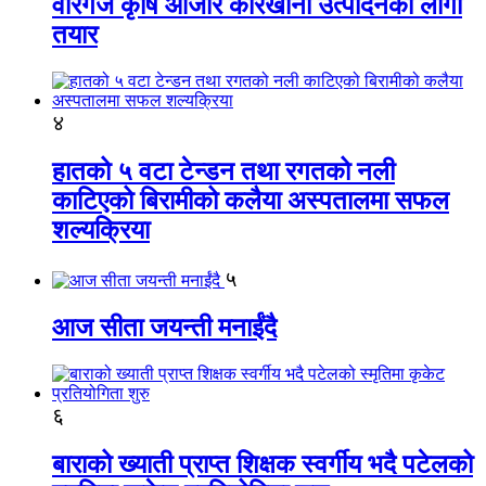
वीरगंज कृषि औजार कारखाना उत्पादनको लागी
तयार
४
हातको ५ वटा टेन्डन तथा रगतको नली
काटिएको बिरामीको कलैया अस्पतालमा सफल
शल्यक्रिया
५
आज सीता जयन्ती मनाईंदै
६
बाराको ख्याती प्राप्त शिक्षक स्वर्गीय भदै पटेलको