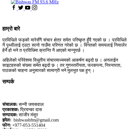
हाम्रो बारे
प्रविधिले फड्को मारेसँगै संचार क्षेत्र समेत परिष्कृत हुँदै गएको छ । प्रविधिले
नै पृथ्वीलाई एउटा सानो गाउँमा परिणत गरेको छ । विगतको समयलाई नियालेर
हेर्ने हो भने त प्रविधिमा क्रान्ति नै आएको मान्नुपर्छ ।
अहिलेको परिवेशमा विधुतीय संचारमाध्यमको आकर्षण बढ्दो छ । अनलाईन
साइटहरुको संख्या समेत बढ्दो छ । तर गुणस्तरीयता, फरकपना, निरन्तरता,
पाठकको चाहना अनुसारको सामाग्री भने मुलभुत पक्ष हुन् ।
सम्पर्क
कलैया, बारा
संचालक:
सन्नी जयसवाल
प्रकाशक:
प्रियन्का दास
सम्पादक:
साजीर मंसुर
इमेलः
bishwashfm@gmail.com
फोनः
+977-053-551404