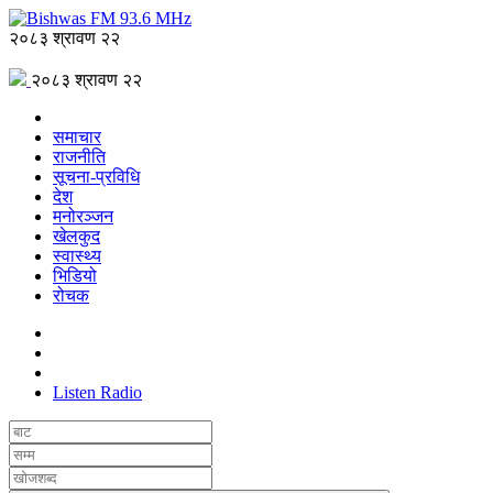
२०८३ श्रावण २२
२०८३ श्रावण २२
समाचार
राजनीति
सूचना-प्रविधि
देश
मनोरञ्जन
खेलकुद
स्वास्थ्य
भिडियो
रोचक
Listen Radio