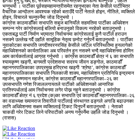
झगडा हुनु दुःखद् हो, सरकार न्यायालयभित्रको झगडामा बोल्नुपर्छ”, उहाँले
भन्नुभयो । पार्टीका पूर्वसहमहामन्त्रीसमेत रहनुभएका नेता केसीले पार्टीभित्र
वैचारिक आन्दोलन आवश्यक रहेको बताउँदै पार्टी नेताले होइन, नीतिले, व्यक्तिले
होइन, विचारले चल्नुपर्नेमा जोड दिनुभयो ।
कांग्रेस काठमाडौँका सभापति सबुज बानियाँले सहमतिमा पार्टीका अधिवेशन
सम्पन्न गरेर कांग्रेसलाई बलियो बनाउनुको विकल्प नरहेको बताउनुभयो ।
एकताबद्ध पार्टी निर्माण भएमात्र निर्वाचनमा कांग्रेसलाई कुनै पार्टीले हराउन
नसक्ने उल्लेख गर्दै उहाँले सामूहिक नेतृत्व छनोट गर्नुपर्ने बताउनुभयो । पार्टीका
नुवाकोटका सभापति जगदीश्वरनरसिंह केसीले जटिल परिस्थितिमा हुनलागेको
महाधिवेशनको कार्यतालिका अब परिवर्तन हुन नसक्ने भन्दै महाधिवेशनमा होमिन
आम कार्यकर्तालाई आग्रह गर्नुभयो । कांग्रेस काठमाडौँ क्षेत्र नं ६ का सभापति
श्यामकृष्ण खड्गी, बागमती प्रदेशसभा सदस्य जीवन डङ्गोल, काठमाडौँ
महानगरपालिकाका उपप्रमुख हरिप्रभा खड्गी ‘श्रेष्ठ’, कांग्रेस काठमाडौँ
महानगरपालिकाका सभापति निलकाजी शाक्य, महाधिवेशन प्रतिनिधि इन्द्रमान
महर्जन, कृष्णमान महर्जन, कांग्रेस काठमाडौँ महानगरपालिका–२६ का
उपसभापति गणेश रिजाललगायतले पार्टीको अधिवेशनको आन्तरिक
प्रतिस्पर्धालाई आम निर्वाचनमा लगेर पोख्न नहुने बताउनुभयो । कांग्रेस
काठमाडौँ क्षेत्र नं ६ प्रदेश (क)का सभापति एवं काठमाडौँ महानगरपालिका–२६
का वडाध्यक्ष ख्यामराज तिवारीले पार्टीलाई संस्थागत ढङ्गले अगाडि बढाउनका
लागि अधिवेशनमा सक्षम व्यक्तिलाई टिकट दिनुपर्ने बताउनुभयो । नेताको
चाकडी गरेर टिकट लिने परिपाटीको अन्त्य गर्नुपर्नेमा उहाँले जोड दिनुभयो ।
(रासस)