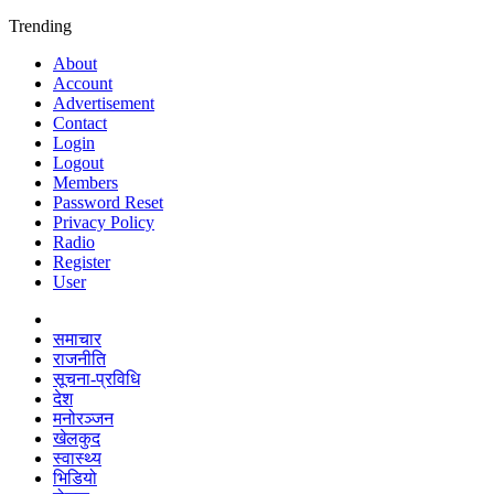
Trending
About
Account
Advertisement
Contact
Login
Logout
Members
Password Reset
Privacy Policy
Radio
Register
User
समाचार
राजनीति
सूचना-प्रविधि
देश
मनोरञ्जन
खेलकुद
स्वास्थ्य
भिडियो