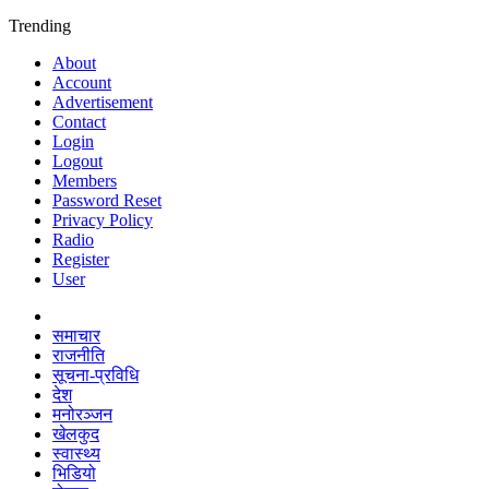
Trending
About
Account
Advertisement
Contact
Login
Logout
Members
Password Reset
Privacy Policy
Radio
Register
User
समाचार
राजनीति
सूचना-प्रविधि
देश
मनोरञ्जन
खेलकुद
स्वास्थ्य
भिडियो