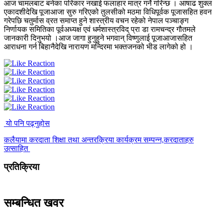
आज चामलबाट बनेका परिकार नखाई फलाहार मात्र गर्ने गरिन्छ । आषाढ शुक्ल
एकादशीदेखि पूजाआजा सुरु गरिएको तुलसीको मठमा विधिपूर्वक पूजासहित हवन
गरेपछि चतुर्मास व्रत समाप्त हुने शास्त्रीय वचन रहेको नेपाल पञ्चाङ्ग
निर्णायक समितिका पूर्वअध्यक्ष एवं धर्मशास्त्रविद् प्रा डा रामचन्द्र गौतमले
जानकारी दिनुभयो ।आज जागा हुनुहुने भगवान् विष्णुलाई पूजाआजासहित
आराधना गर्न बिहानैदेखि नारायण मन्दिरमा भक्तजनको भीड लागेको हो ।
यो पनि पढ्नुहोस
कलैयामा करदाता शिक्षा तथा अन्तरक्रिया कार्यक्रम सम्पन्न,करदाताहरु
उत्साहित
प्रतिक्रिया
सम्बन्धित खवर