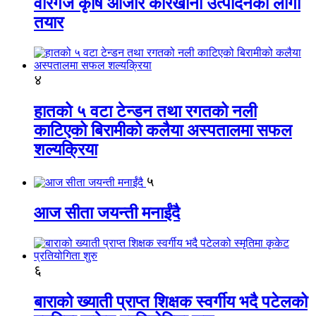
वीरगंज कृषि औजार कारखाना उत्पादनको लागी
तयार
४
हातको ५ वटा टेन्डन तथा रगतको नली
काटिएको बिरामीको कलैया अस्पतालमा सफल
शल्यक्रिया
५
आज सीता जयन्ती मनाईंदै
६
बाराको ख्याती प्राप्त शिक्षक स्वर्गीय भदै पटेलको