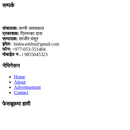
सम्पर्क
कलैया, बारा
संचालक:
सन्नी जयसवाल
प्रकाशक:
प्रियन्का दास
सम्पादक:
साजीर मंसुर
इमेलः
bishwashfm@gmail.com
फोनः
+977-053-551404
मोबाईल न . :
9855045323
नेभिगेसन
Home
About
Advertisement
Contact
फेसबूकमा हामी