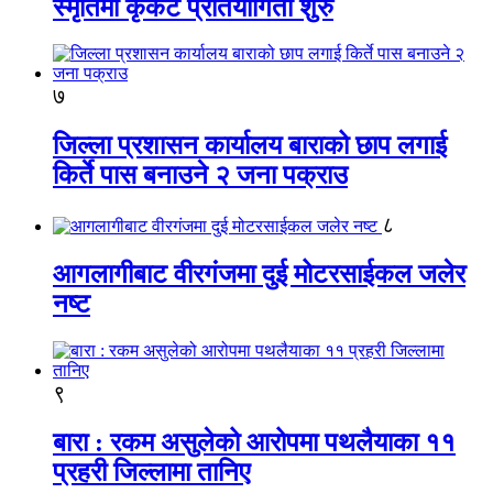
स्मृतिमा कृकेट प्रतियोगिता शुरु
७
जिल्ला प्रशासन कार्यालय बाराको छाप लगाई
किर्ते पास बनाउने २ जना पक्राउ
८
आगलागीबाट वीरगंजमा दुई मोटरसाईकल जलेर
नष्ट
९
बारा : रकम असुलेको आरोपमा पथलैयाका ११
प्रहरी जिल्लामा तानिए