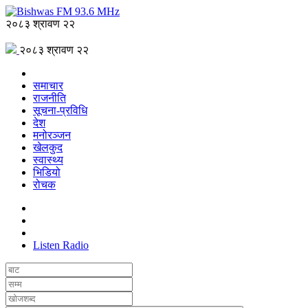
२०८३ श्रावण २२
२०८३ श्रावण २२
समाचार
राजनीति
सूचना-प्रविधि
देश
मनोरञ्जन
खेलकुद
स्वास्थ्य
भिडियो
रोचक
Listen Radio