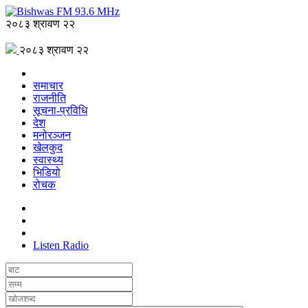
२०८३ श्रावण २२
२०८३ श्रावण २२
समाचार
राजनीति
सूचना-प्रविधि
देश
मनोरञ्जन
खेलकुद
स्वास्थ्य
भिडियो
रोचक
Listen Radio