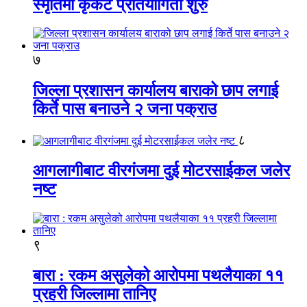
स्मृतिमा कृकेट प्रतियोगिता शुरु
७
जिल्ला प्रशासन कार्यालय बाराको छाप लगाई
किर्ते पास बनाउने २ जना पक्राउ
८
आगलागीबाट वीरगंजमा दुई मोटरसाईकल जलेर
नष्ट
९
बारा : रकम असुलेको आरोपमा पथलैयाका ११
प्रहरी जिल्लामा तानिए