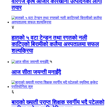
वीरगंज कृषि औजार कारखाना उत्पादनको लागी
तयार
४
हातको ५ वटा टेन्डन तथा रगतको नली
काटिएको बिरामीको कलैया अस्पतालमा सफल
शल्यक्रिया
५
आज सीता जयन्ती मनाईंदै
६
बाराको ख्याती प्राप्त शिक्षक स्वर्गीय भदै पटेलको