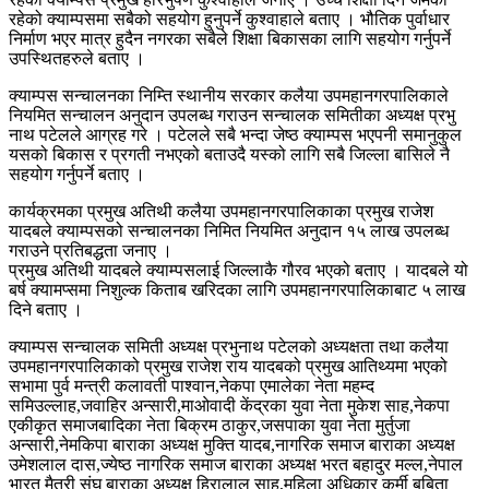
रहेको क्याम्पसमा सबैको सहयोग हुनुपर्ने कुश्वाहाले बताए । भौतिक पुर्वाधार
निर्माण भएर मात्र हुदैन नगरका सबैले शिक्षा बिकासका लागि सहयोग गर्नुपर्ने
उपस्थितहरुले बताए ।
क्याम्पस सन्चालनका निम्ति स्थानीय सरकार कलैया उपमहानगरपालिकाले
नियमित सन्चालन अनुदान उपलब्ध गराउन सन्चालक समितीका अध्यक्ष प्रभु
नाथ पटेलले आग्रह गरे । पटेलले सबै भन्दा जेष्ठ क्याम्पस भएपनी समानुकुल
यसको बिकास र प्रगती नभएको बताउदै यस्को लागि सबै जिल्ला बासिले नै
सहयोग गर्नुपर्ने बताए ।
कार्यक्रमका प्रमुख अतिथी कलैया उपमहानगरपालिकाका प्रमुख राजेश
यादबले क्याम्पसको सन्चालनका निमित नियमित अनुदान १५ लाख उपलब्ध
गराउने प्रतिबद्धता जनाए ।
प्रमुख अतिथी यादबले क्याम्पसलाई जिल्लाकै गौरव भएको बताए । यादबले यो
बर्ष क्यामप्समा निशुल्क किताब खरिदका लागि उपमहानगरपालिकाबाट ५ लाख
दिने बताए ।
क्याम्पस सन्चालक समिती अध्यक्ष प्रभुनाथ पटेलको अध्यक्षता तथा कलैया
उपमहानगरपालिकाको प्रमुख राजेश राय यादबको प्रमुख आतिथ्यमा भएको
सभामा पुर्व मन्त्री कलावती पाश्वान,नेकपा एमालेका नेता महम्द
समिउल्लाह,जवाहिर अन्सारी,माओवादी केंद्रका युवा नेता मुकेश साह,नेकपा
एकीकृत समाजबादिका नेता बिक्रम ठाकुर,जसपाका युवा नेता मुर्तुजा
अन्सारी,नेमकिपा बाराका अध्यक्ष मुक्ति यादब,नागरिक समाज बाराका अध्यक्ष
उमेशलाल दास,ज्येष्ठ नागरिक समाज बाराका अध्यक्ष भरत बहादुर मल्ल,नेपाल
भारत मैत्री संघ बाराका अध्यक्ष हिरालाल साह,महिला अधिकार कर्मी बबिता