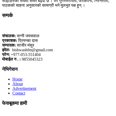
साइटहरुको संख्या समेत बढ्दो छ । तर गुणस्तरीयता, फरकपना, निरन्तरता,
पाठकको चाहना अनुसारको सामाग्री भने मुलभुत पक्ष हुन् ।
सम्पर्क
कलैया, बारा
संचालक:
सन्नी जयसवाल
प्रकाशक:
प्रियन्का दास
सम्पादक:
साजीर मंसुर
इमेलः
bishwashfm@gmail.com
फोनः
+977-053-551404
मोबाईल न . :
9855045323
नेभिगेसन
Home
About
Advertisement
Contact
फेसबूकमा हामी