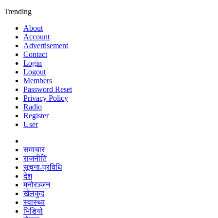
Trending
About
Account
Advertisement
Contact
Login
Logout
Members
Password Reset
Privacy Policy
Radio
Register
User
समाचार
राजनीति
सूचना-प्रविधि
देश
मनोरञ्जन
खेलकुद
स्वास्थ्य
भिडियो