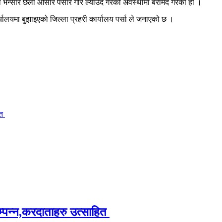
मा भन्सार छली ओसार पसार गरि ल्याउदै गरेको अवस्थामा बरामद गरेको हो ।
ालयमा बुझाइएको जिल्ला प्रहरी कार्यालय पर्सा ले जनाएको छ ।
ित
म्पन्न,करदाताहरु उत्साहित