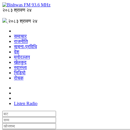
२०८३ श्रावण २४
२०८३ श्रावण २४
समाचार
राजनीति
सूचना-प्रविधि
देश
मनोरञ्जन
खेलकुद
स्वास्थ्य
भिडियो
रोचक
Listen Radio