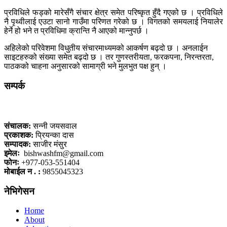
प्रविधिले फड्को मारेसँगै संचार क्षेत्र समेत परिष्कृत हुँदै गएको छ । प्रविधिले
नै पृथ्वीलाई एउटा सानो गाउँमा परिणत गरेको छ । विगतको समयलाई नियालेर
हेर्ने हो भने त प्रविधिमा क्रान्ति नै आएको मान्नुपर्छ ।
अहिलेको परिवेशमा विधुतीय संचारमाध्यमको आकर्षण बढ्दो छ । अनलाईन
साइटहरुको संख्या समेत बढ्दो छ । तर गुणस्तरीयता, फरकपना, निरन्तरता,
पाठकको चाहना अनुसारको सामाग्री भने मुलभुत पक्ष हुन् ।
सम्पर्क
कलैया, बारा
संचालक:
सन्नी जयसवाल
प्रकाशक:
प्रियन्का दास
सम्पादक:
साजीर मंसुर
इमेलः
bishwashfm@gmail.com
फोनः
+977-053-551404
मोबाईल न . :
9855045323
नेभिगेसन
Home
About