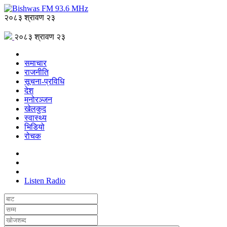
२०८३ श्रावण २३
२०८३ श्रावण २३
समाचार
राजनीति
सूचना-प्रविधि
देश
मनोरञ्जन
खेलकुद
स्वास्थ्य
भिडियो
रोचक
Listen Radio