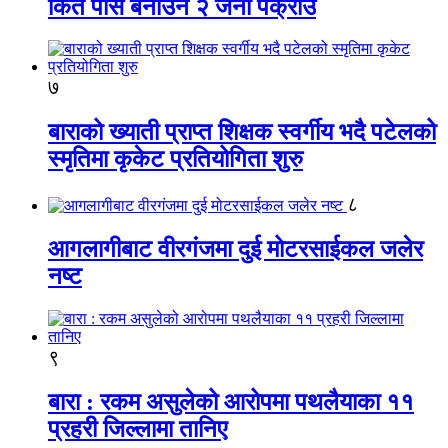
किर्ते पास बनाउने २ जना पक्राउ
७
बाराको ख्याती प्राप्त शिक्षक स्वर्गीय भदै पटेलको
स्मृतिमा कृकेट प्रतियोगिता शुरु
८
आगलागीबाट वीरगंजमा दुई मोटरसाईकल जलेर
नष्ट
९
बारा : रकम असुलेको आरोपमा पथलैयाका ११
प्रहरी जिल्लामा तानिए