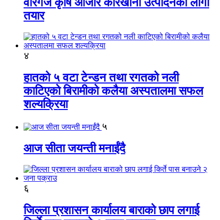
वीरगंज कृषि औजार कारखाना उत्पादनको लागी
तयार
४
हातको ५ वटा टेन्डन तथा रगतको नली
काटिएको बिरामीको कलैया अस्पतालमा सफल
शल्यक्रिया
५
आज सीता जयन्ती मनाईंदै
६
जिल्ला प्रशासन कार्यालय बाराको छाप लगाई