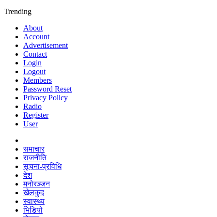
Trending
About
Account
Advertisement
Contact
Login
Logout
Members
Password Reset
Privacy Policy
Radio
Register
User
समाचार
राजनीति
सूचना-प्रविधि
देश
मनोरञ्जन
खेलकुद
स्वास्थ्य
भिडियो