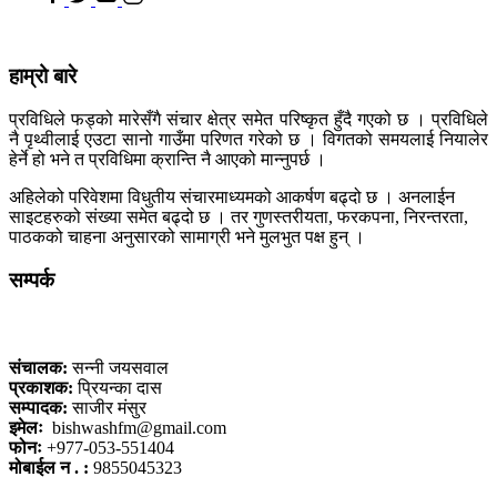
हाम्रो बारे
प्रविधिले फड्को मारेसँगै संचार क्षेत्र समेत परिष्कृत हुँदै गएको छ । प्रविधिले
नै पृथ्वीलाई एउटा सानो गाउँमा परिणत गरेको छ । विगतको समयलाई नियालेर
हेर्ने हो भने त प्रविधिमा क्रान्ति नै आएको मान्नुपर्छ ।
अहिलेको परिवेशमा विधुतीय संचारमाध्यमको आकर्षण बढ्दो छ । अनलाईन
साइटहरुको संख्या समेत बढ्दो छ । तर गुणस्तरीयता, फरकपना, निरन्तरता,
पाठकको चाहना अनुसारको सामाग्री भने मुलभुत पक्ष हुन् ।
सम्पर्क
कलैया, बारा
संचालक:
सन्नी जयसवाल
प्रकाशक:
प्रियन्का दास
सम्पादक:
साजीर मंसुर
इमेलः
bishwashfm@gmail.com
फोनः
+977-053-551404
मोबाईल न . :
9855045323