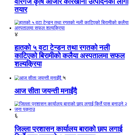
वीरगंज कृषि औजार कारखाना उत्पादनको लागी
तयार
४
हातको ५ वटा टेन्डन तथा रगतको नली
काटिएको बिरामीको कलैया अस्पतालमा सफल
शल्यक्रिया
५
आज सीता जयन्ती मनाईंदै
६
जिल्ला प्रशासन कार्यालय बाराको छाप लगाई