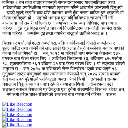
मानिन्छ । वन तथा वातावरणमन्त्री रामसहायप्रसाद यादवसहितका उच्च
अधिकारीको उपस्थितिमा गणनाको शुभारम्भ गरिने आचार्यले जानकारी दिनुभयो
। झाडी सुक्दै गएपछि बाघ घाँसे मैदानमा बस्ने हुँदा गणना कठिन हुने भएकाले यो
मौसम छानिएको हो । उहाँको भनाइमा पुस महिनाभित्रमा सम्पन्न गर्ने गरी
बाघगणना गर्ने तयारी गरिएको छ । क्याप्चर रिक्याप्चड विधिबाट बाघ गणना
गरिन्छ । दुई÷दुई ग्रिड अर्थात चार वर्ग किलोमिटरमा एक जोडी क्यामेरा राखेर
गणना गरिन्छ । कम्तीमा दुई हप्ता क्यामेरा राख्नुपर्ने उहाँको भनाइ छ ।
चितवन र पर्सालाई एउटा कम्प्लेक्स, बाँके र बर्दियालाई दोस्रो कम्प्लेक्स र
शुक्लाफाँटा तथा नजिकैको लालझाडी क्षेत्रलाई तेस्रो कम्प्लेक्स बनाएर बाघको
गणना गर्न लागिएको हो । सन् २०१८ मा गरिएको बाघ गणनामा नेपालमा २३५
वयस्क बाघ फेला परेका थिए । त्यतिबेला चितवनमा ९३, बर्दियामा ८७, पर्सामा
१८, शुक्लाफाँटामा १६ र बाँकेमा २१ बाघ फेला परेका थिए । यो सङ्ख्या बढेको
अनुमान छ । सन् २०१० मा रसियाको सेन्ट पिटर्सवग भएको बाघ पाइने १३
मुलुकका राष्ट्र प्रमुखको बाघ सम्मेलनमा नेपालले सन् २०२२ सम्ममा बाघको
सङ्ख्या २५० पु¥याउने प्रतिवद्धता व्यक्त गरेको थियो । तत्कालीन समयमा
नेपालका निकुञ्जमा १२१ बाघ रहेको तथ्याङ्क थियो । दोब्बरभन्दा बढी
सङ्ख्या बनाउने नेपालको प्रतिवद्धता पूरा हुनेमा संरक्षणविद् विश्वस्त रहेका छन्
। नेपालमा हरेक चार÷पाँचवर्षको अन्तरमा बाघ गणना गर्ने गरिन्छ । रासस