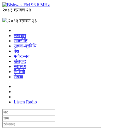
२०८३ श्रावण २३
२०८३ श्रावण २३
समाचार
राजनीति
सूचना-प्रविधि
देश
मनोरञ्जन
खेलकुद
स्वास्थ्य
भिडियो
रोचक
Listen Radio