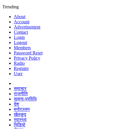
Trending
About
Account
Advertisement
Contact
Login
Logout
Members
Password Reset
Privacy Policy
Radio
Register
User
समाचार
राजनीति
सूचना-प्रविधि
देश
मनोरञ्जन
खेलकुद
स्वास्थ्य
भिडियो