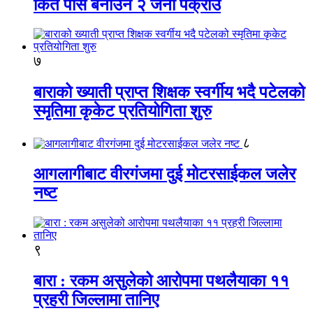
किर्ते पास बनाउने २ जना पक्राउ
७
बाराको ख्याती प्राप्त शिक्षक स्वर्गीय भदै पटेलको
स्मृतिमा कृकेट प्रतियोगिता शुरु
८
आगलागीबाट वीरगंजमा दुई मोटरसाईकल जलेर
नष्ट
९
बारा : रकम असुलेको आरोपमा पथलैयाका ११
प्रहरी जिल्लामा तानिए