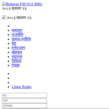
२०८३ श्रावण २३
२०८३ श्रावण २३
समाचार
राजनीति
सूचना-प्रविधि
देश
मनोरञ्जन
खेलकुद
स्वास्थ्य
भिडियो
रोचक
Listen Radio