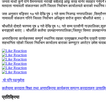
जनता माथी कुनै पनि वैमनस्यता नराखी सबैलाई आफू सरह मानेर व्यवहार गर्नुपर्
मतदाता नामावली संकलनका लागि जिल्ला निर्वाचन कार्यालयले बाराको स्थानिय 
जस अनुसार मङ्सिर १७ गते देखि पुष २ गते सम्म निजगढ नगरपालिका ,सिम्र
नामावली संकलन गरिने जिल्ला निर्वाचन अधिकृत सरोज कुमार चौधरीले बताए ।
चौधरीले दोश्रो चरणमा पुष ४ गते देखि पुष १८ गते सम्म प्रसौनी गाउपालिका,स
बनाइएको बताए । चौधरीले कलैया उपमहानगरपालिका,जितपुर सिमरा उपमहानगरप
अन्तरक्रिया कार्यक्रममा सम्पुर्ण स्थानिय तहका प्रमुखहरु,स्थानीय प्रहरी प
सहभागिता रहेको जिल्ला निर्वाचन कार्यालय बाराका कम्प्युटर अपरेटर उमेश या
यो पनि पढ्नुहोस
कलैयामा करदाता शिक्षा तथा अन्तरक्रिया कार्यक्रम सम्पन्न,करदाताहरु उत्साह
प्रतिक्रिया