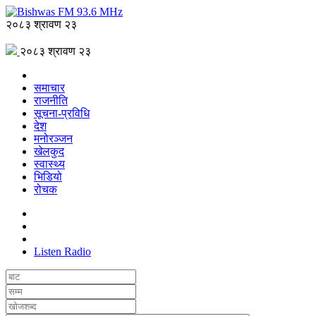
२०८३ श्रावण २३
२०८३ श्रावण २३
समाचार
राजनीति
सूचना-प्रविधि
देश
मनोरञ्जन
खेलकुद
स्वास्थ्य
भिडियो
रोचक
Listen Radio