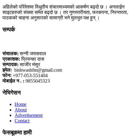
अहिलेको परिवेशमा विधुतीय संचारमाध्यमको आकर्षण बढ्दो छ । अनलाईन
साइटहरुको संख्या समेत बढ्दो छ । तर गुणस्तरीयता, फरकपना, निरन्तरता,
पाठकको चाहना अनुसारको सामाग्री भने मुलभुत पक्ष हुन् ।
सम्पर्क
कलैया, बारा
संचालक:
सन्नी जयसवाल
प्रकाशक:
प्रियन्का दास
सम्पादक:
साजीर मंसुर
इमेलः
bishwashfm@gmail.com
फोनः
+977-053-551404
मोबाईल न . :
9855045323
नेभिगेसन
Home
About
Advertisement
Contact
फेसबूकमा हामी