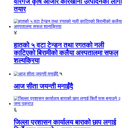
वीरगंज कृषि औजार कारखाना उत्पादनको लागी
तयार
४
हातको ५ वटा टेन्डन तथा रगतको नली
काटिएको बिरामीको कलैया अस्पतालमा सफल
शल्यक्रिया
५
आज सीता जयन्ती मनाईंदै
६
जिल्ला प्रशासन कार्यालय बाराको छाप लगाई