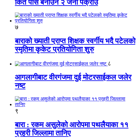
किर्ते पास बनाउने २ जना पक्राउ
७
बाराको ख्याती प्राप्त शिक्षक स्वर्गीय भदै पटेलको
स्मृतिमा कृकेट प्रतियोगिता शुरु
८
आगलागीबाट वीरगंजमा दुई मोटरसाईकल जलेर
नष्ट
९
बारा : रकम असुलेको आरोपमा पथलैयाका ११
प्रहरी जिल्लामा तानिए