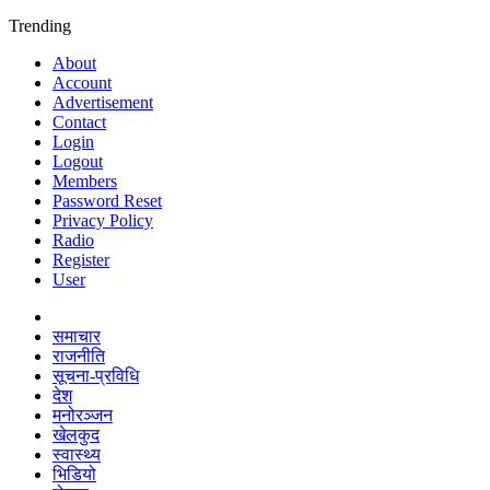
Trending
About
Account
Advertisement
Contact
Login
Logout
Members
Password Reset
Privacy Policy
Radio
Register
User
समाचार
राजनीति
सूचना-प्रविधि
देश
मनोरञ्जन
खेलकुद
स्वास्थ्य
भिडियो