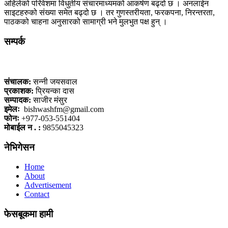
अहिलेको परिवेशमा विधुतीय संचारमाध्यमको आकर्षण बढ्दो छ । अनलाईन
साइटहरुको संख्या समेत बढ्दो छ । तर गुणस्तरीयता, फरकपना, निरन्तरता,
पाठकको चाहना अनुसारको सामाग्री भने मुलभुत पक्ष हुन् ।
सम्पर्क
कलैया, बारा
संचालक:
सन्नी जयसवाल
प्रकाशक:
प्रियन्का दास
सम्पादक:
साजीर मंसुर
इमेलः
bishwashfm@gmail.com
फोनः
+977-053-551404
मोबाईल न . :
9855045323
नेभिगेसन
Home
About
Advertisement
Contact
फेसबूकमा हामी