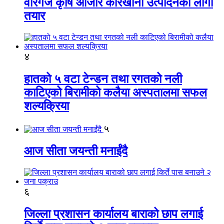
वीरगंज कृषि औजार कारखाना उत्पादनको लागी
तयार
४
हातको ५ वटा टेन्डन तथा रगतको नली
काटिएको बिरामीको कलैया अस्पतालमा सफल
शल्यक्रिया
५
आज सीता जयन्ती मनाईंदै
६
जिल्ला प्रशासन कार्यालय बाराको छाप लगाई