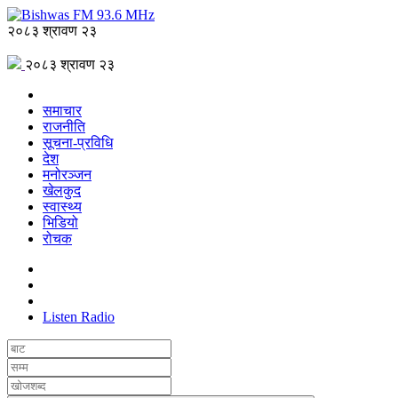
२०८३ श्रावण २३
२०८३ श्रावण २३
समाचार
राजनीति
सूचना-प्रविधि
देश
मनोरञ्जन
खेलकुद
स्वास्थ्य
भिडियो
रोचक
Listen Radio