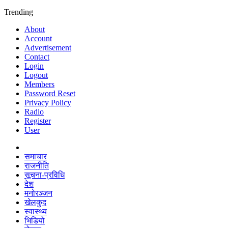
Trending
About
Account
Advertisement
Contact
Login
Logout
Members
Password Reset
Privacy Policy
Radio
Register
User
समाचार
राजनीति
सूचना-प्रविधि
देश
मनोरञ्जन
खेलकुद
स्वास्थ्य
भिडियो