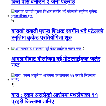
किर्ते पास बनाउने २ जना पक्राउ
७
बाराको ख्याती प्राप्त शिक्षक स्वर्गीय भदै पटेलको
स्मृतिमा कृकेट प्रतियोगिता शुरु
८
आगलागीबाट वीरगंजमा दुई मोटरसाईकल जलेर
नष्ट
९
बारा : रकम असुलेको आरोपमा पथलैयाका ११
प्रहरी जिल्लामा तानिए