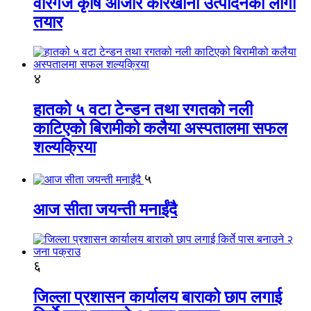
वीरगंज कृषि औजार कारखाना उत्पादनको लागी
तयार
४
हातको ५ वटा टेन्डन तथा रगतको नली
काटिएको बिरामीको कलैया अस्पतालमा सफल
शल्यक्रिया
५
आज सीता जयन्ती मनाईंदै
६
जिल्ला प्रशासन कार्यालय बाराको छाप लगाई