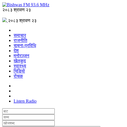
२०८३ श्रावण २३
२०८३ श्रावण २३
समाचार
राजनीति
सूचना-प्रविधि
देश
मनोरञ्जन
खेलकुद
स्वास्थ्य
भिडियो
रोचक
Listen Radio