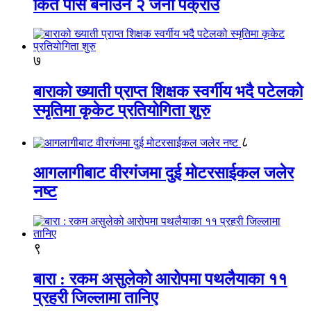
किर्ते पास बनाउने २ जना पक्राउ
७
बाराको ख्याती प्राप्त शिक्षक स्वर्गीय भदै पटेलको
स्मृतिमा कृकेट प्रतियोगिता शुरु
८
आगलागीबाट वीरगंजमा दुई मोटरसाईकल जलेर
नष्ट
९
बारा : रकम असुलेको आरोपमा पथलैयाका ११
प्रहरी जिल्लामा तानिए