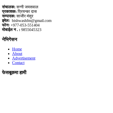
संचालक:
सन्नी जयसवाल
प्रकाशक:
प्रियन्का दास
सम्पादक:
साजीर मंसुर
इमेलः
bishwashfm@gmail.com
फोनः
+977-053-551404
मोबाईल न . :
9855045323
नेभिगेसन
Home
About
Advertisement
Contact
फेसबूकमा हामी