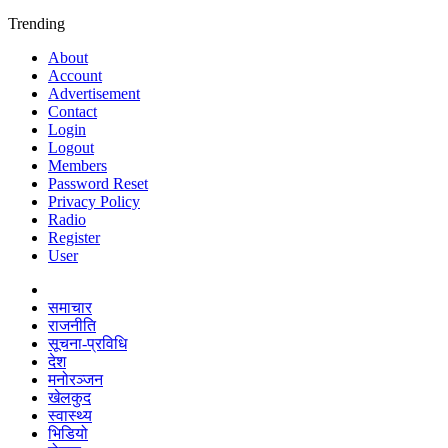
Trending
About
Account
Advertisement
Contact
Login
Logout
Members
Password Reset
Privacy Policy
Radio
Register
User
समाचार
राजनीति
सूचना-प्रविधि
देश
मनोरञ्जन
खेलकुद
स्वास्थ्य
भिडियो