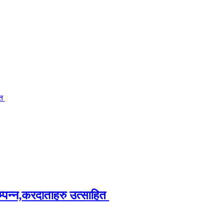
ित
म्पन्न,करदाताहरु उत्साहित