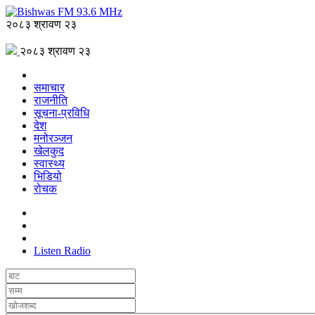
२०८३ श्रावण २३
२०८३ श्रावण २३
समाचार
राजनीति
सूचना-प्रविधि
देश
मनोरञ्जन
खेलकुद
स्वास्थ्य
भिडियो
रोचक
Listen Radio