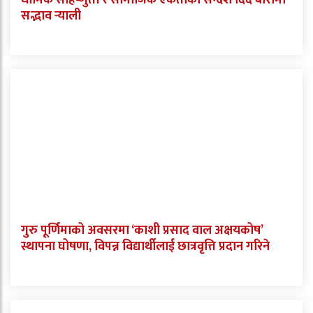
धार्मिक सहिष्णुता र सामाजिक एकताको सन्देश दिँदै बारामा
सद्भाव र्‍याली
गुरु पूर्णिमाको अवसरमा ‘काशी प्रसाद वाल अक्षयकोष’
स्थापना घोषणा, विपन्न विद्यार्थीलाई छात्रवृत्ति प्रदान गरिने