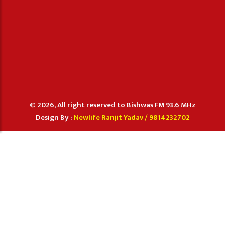
© 2026, All right reserved to Bishwas FM 93.6 MHz
Design By :
Newlife Ranjit Yadav /
9814232702