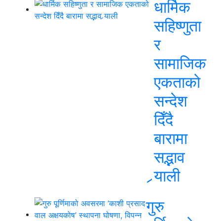
धार्मिक
सहिष्णुता
र
सामाजिक
एकताको
सन्देश
दिँदै
बारामा
सद्भाव
र्‍याली
गुरु