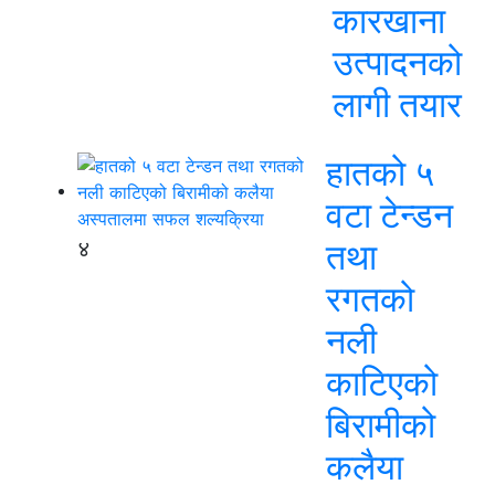
कारखाना
उत्पादनको
लागी तयार
हातको ५
वटा टेन्डन
४
तथा
रगतको
नली
काटिएको
बिरामीको
कलैया