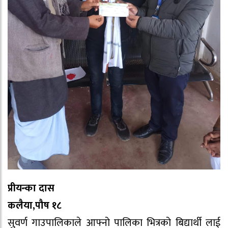
प्रीयन्का दास
कलैया,पौष १८
सुवर्ण गाउपालिकाले आफ्नो पालिका भित्रको बिद्यार्थी लाई