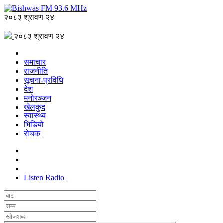
२०८३ श्रावण २४
२०८३ श्रावण २४
समाचार
राजनीति
सूचना-प्रविधि
देश
मनोरञ्जन
खेलकुद
स्वास्थ्य
भिडियो
रोचक
Listen Radio