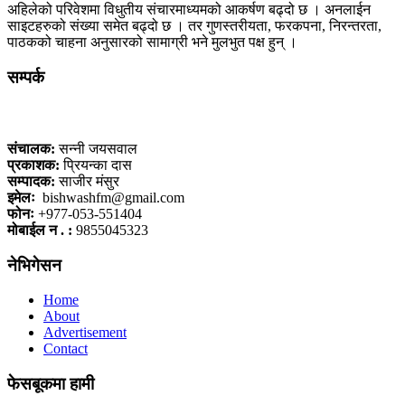
अहिलेको परिवेशमा विधुतीय संचारमाध्यमको आकर्षण बढ्दो छ । अनलाईन
साइटहरुको संख्या समेत बढ्दो छ । तर गुणस्तरीयता, फरकपना, निरन्तरता,
पाठकको चाहना अनुसारको सामाग्री भने मुलभुत पक्ष हुन् ।
सम्पर्क
कलैया, बारा
संचालक:
सन्नी जयसवाल
प्रकाशक:
प्रियन्का दास
सम्पादक:
साजीर मंसुर
इमेलः
bishwashfm@gmail.com
फोनः
+977-053-551404
मोबाईल न . :
9855045323
नेभिगेसन
Home
About
Advertisement
Contact
फेसबूकमा हामी