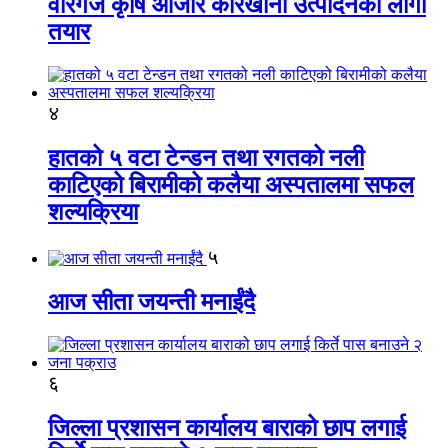
वीरगंज कृषि औजार कारखाना उत्पादनको लागी
तयार
४
हातको ५ वटा टेन्डन तथा रगतको नली
काटिएको बिरामीको कलैया अस्पतालमा सफल
शल्यक्रिया
५
आज सीता जयन्ती मनाईंदै
६
जिल्ला प्रशासन कार्यालय बाराको छाप लगाई