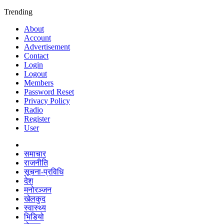
Trending
About
Account
Advertisement
Contact
Login
Logout
Members
Password Reset
Privacy Policy
Radio
Register
User
समाचार
राजनीति
सूचना-प्रविधि
देश
मनोरञ्जन
खेलकुद
स्वास्थ्य
भिडियो