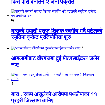
किर्ते पास बनाउने २ जना पक्राउ
७
बाराको ख्याती प्राप्त शिक्षक स्वर्गीय भदै पटेलको
स्मृतिमा कृकेट प्रतियोगिता शुरु
८
आगलागीबाट वीरगंजमा दुई मोटरसाईकल जलेर
नष्ट
९
बारा : रकम असुलेको आरोपमा पथलैयाका ११
प्रहरी जिल्लामा तानिए