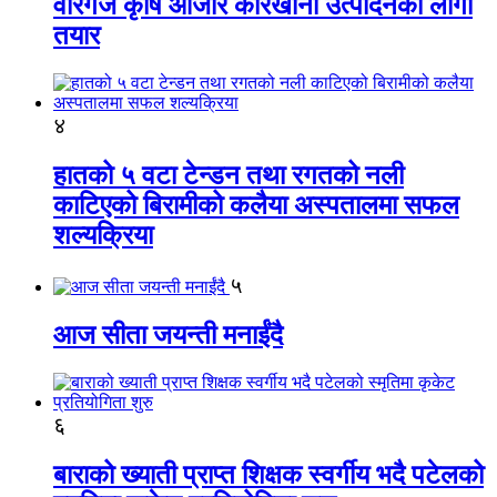
वीरगंज कृषि औजार कारखाना उत्पादनको लागी
तयार
४
हातको ५ वटा टेन्डन तथा रगतको नली
काटिएको बिरामीको कलैया अस्पतालमा सफल
शल्यक्रिया
५
आज सीता जयन्ती मनाईंदै
६
बाराको ख्याती प्राप्त शिक्षक स्वर्गीय भदै पटेलको