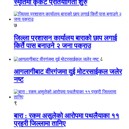
स्मृतिमा कृकेट प्रतियोगिता शुरु
७
जिल्ला प्रशासन कार्यालय बाराको छाप लगाई
किर्ते पास बनाउने २ जना पक्राउ
८
आगलागीबाट वीरगंजमा दुई मोटरसाईकल जलेर
नष्ट
९
बारा : रकम असुलेको आरोपमा पथलैयाका ११
प्रहरी जिल्लामा तानिए