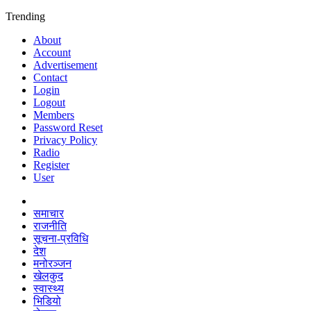
Trending
About
Account
Advertisement
Contact
Login
Logout
Members
Password Reset
Privacy Policy
Radio
Register
User
समाचार
राजनीति
सूचना-प्रविधि
देश
मनोरञ्जन
खेलकुद
स्वास्थ्य
भिडियो