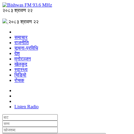
२०८३ श्रावण २२
२०८३ श्रावण २२
समाचार
राजनीति
सूचना-प्रविधि
देश
मनोरञ्जन
खेलकुद
स्वास्थ्य
भिडियो
रोचक
Listen Radio