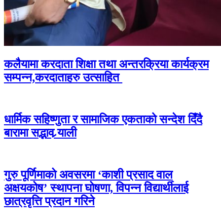
कलैयामा करदाता शिक्षा तथा अन्तरक्रिया कार्यक्रम
सम्पन्न,करदाताहरु उत्साहित
धार्मिक सहिष्णुता र सामाजिक एकताको सन्देश दिँदै
बारामा सद्भाव र्‍याली
गुरु पूर्णिमाको अवसरमा ‘काशी प्रसाद वाल
अक्षयकोष’ स्थापना घोषणा, विपन्न विद्यार्थीलाई
छात्रवृत्ति प्रदान गरिने