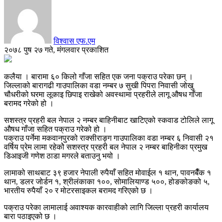
विश्वास एफ.एम
२०७८ पुष २७ गते, मंगलवार प्रकाशित
कलैया । बारामा ६० किलो गाँजा सहित एक जना पक्राउ परेका छन् ।
जिल्लाको बारागढी गाउपालिका वडा नम्बर ७ सुखी पिपरा निवासी जोखु
चौधरीको घरमा लूकाइ छिपाइ राखेको अवस्थामा प्रहरीले लागू औषध गाँजा
बरामद गरेको हो ।
सशस्त्र प्रहरी बल नेपाल २ नम्बर बाहिनीबाट खाटिएको स्कवाड टोलिले लागू
औषध गाँजा सहित पक्राउ गरेको हो ।
पक्राउ पर्नेमा मकवानपुरको राक्सीराङ्ग गाउपालिका वडा नम्बर ६ निवासी २१
वर्षिय प्रेम लामा रहेकोे सशस्त्र प्रहरी बल नेपाल २ नम्बर बाहिनीका प्रमुख
डिआइजी गणेश ठाडा मगरले बताउनु भयो ।
लामाको साथबाट ३९ हजार नेपाली रुपैयाँ सहित मोवाईल १ थान, पावनबैँक १
थान, डलर जोर्डन १, श्रीलंकाका १००, सोमालियाण्ड ५००, होङकोङको ५,
भारतीय रुपैयाँ २० र मोटरसाइकल बरामद गरिएको छ ।
पक्राउ परेका लामालाई अवाश्यक कारवाहीको लागि जिल्ला प्रहरी कार्यालय
बारा पठाइएको छ ।