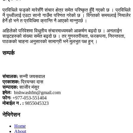
प्रविधिले फड्को मारेसँगै संचार क्षेत्र समेत परिष्कृत हुँदै गएको छ । प्रविधिले
नै पृथ्वीलाई एउटा सानो गाउँमा परिणत गरेको छ । विगतको समयलाई नियालेर
हेर्ने हो भने त प्रविधिमा क्रान्ति नै आएको मान्नुपर्छ ।
अहिलेको परिवेशमा विधुतीय संचारमाध्यमको आकर्षण बढ्दो छ । अनलाईन
साइटहरुको संख्या समेत बढ्दो छ । तर गुणस्तरीयता, फरकपना, निरन्तरता,
पाठकको चाहना अनुसारको सामाग्री भने मुलभुत पक्ष हुन् ।
सम्पर्क
कलैया, बारा
संचालक:
सन्नी जयसवाल
प्रकाशक:
प्रियन्का दास
सम्पादक:
साजीर मंसुर
इमेलः
bishwashfm@gmail.com
फोनः
+977-053-551404
मोबाईल न . :
9855045323
नेभिगेसन
Home
About