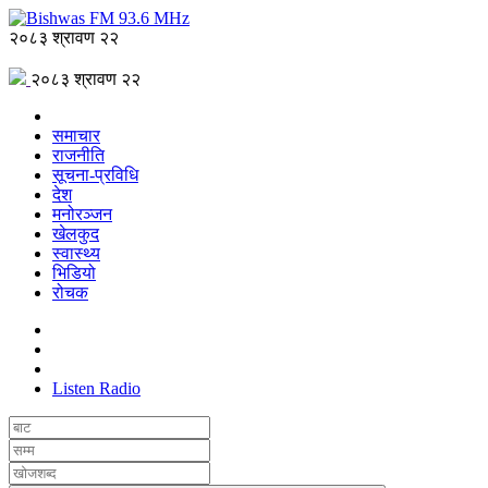
२०८३ श्रावण २२
२०८३ श्रावण २२
समाचार
राजनीति
सूचना-प्रविधि
देश
मनोरञ्जन
खेलकुद
स्वास्थ्य
भिडियो
रोचक
Listen Radio