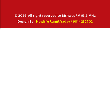
© 2026, All right reserved to Bishwas FM 93.6 MHz
Design By :
Newlife Ranjit Yadav /
9814232702