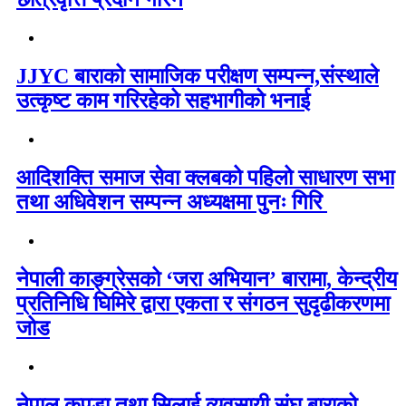
JJYC बाराको सामाजिक परीक्षण सम्पन्न,संस्थाले
उत्कृष्ट काम गरिरहेको सहभागीको भनाई
आदिशक्ति समाज सेवा क्लबको पहिलो साधारण सभा
तथा अधिवेशन सम्पन्न अध्यक्षमा पुनः गिरि
नेपाली काङ्ग्रेसको ‘जरा अभियान’ बारामा, केन्द्रीय
प्रतिनिधि घिमिरे द्वारा एकता र संगठन सुदृढीकरणमा
जोड
नेपाल कपडा तथा सिलाई व्यवसायी संघ बाराको