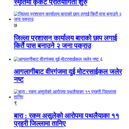
स्मृतिमा कृकेट प्रतियोगिता शुरु
७
जिल्ला प्रशासन कार्यालय बाराको छाप लगाई
किर्ते पास बनाउने २ जना पक्राउ
८
आगलागीबाट वीरगंजमा दुई मोटरसाईकल जलेर
नष्ट
९
बारा : रकम असुलेको आरोपमा पथलैयाका ११
प्रहरी जिल्लामा तानिए