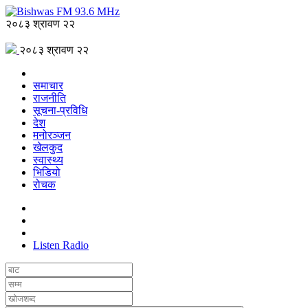
२०८३ श्रावण २२
२०८३ श्रावण २२
समाचार
राजनीति
सूचना-प्रविधि
देश
मनोरञ्जन
खेलकुद
स्वास्थ्य
भिडियो
रोचक
Listen Radio