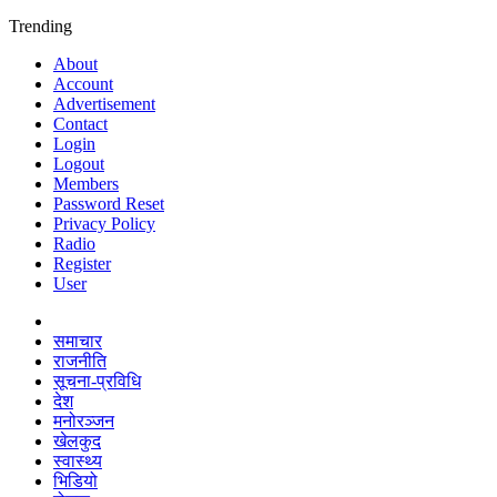
Trending
About
Account
Advertisement
Contact
Login
Logout
Members
Password Reset
Privacy Policy
Radio
Register
User
समाचार
राजनीति
सूचना-प्रविधि
देश
मनोरञ्जन
खेलकुद
स्वास्थ्य
भिडियो