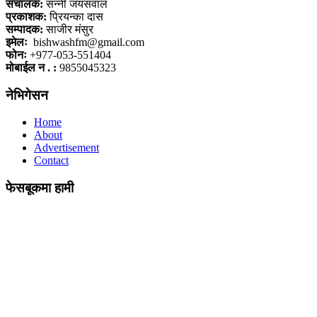
संचालक:
सन्नी जयसवाल
प्रकाशक:
प्रियन्का दास
सम्पादक:
साजीर मंसुर
इमेलः
bishwashfm@gmail.com
फोनः
+977-053-551404
मोबाईल न . :
9855045323
नेभिगेसन
Home
About
Advertisement
Contact
फेसबूकमा हामी