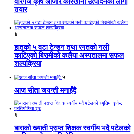
वीरगंज कृषि औजार कारखाना उत्पादनको लागी
तयार
४
हातको ५ वटा टेन्डन तथा रगतको नली
काटिएको बिरामीको कलैया अस्पतालमा सफल
शल्यक्रिया
५
आज सीता जयन्ती मनाईंदै
६
बाराको ख्याती प्राप्त शिक्षक स्वर्गीय भदै पटेलको