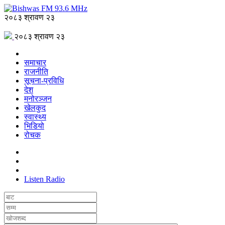
२०८३ श्रावण २३
२०८३ श्रावण २३
समाचार
राजनीति
सूचना-प्रविधि
देश
मनोरञ्जन
खेलकुद
स्वास्थ्य
भिडियो
रोचक
Listen Radio