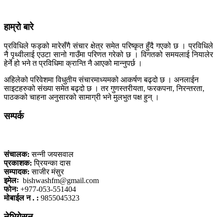
हाम्रो बारे
प्रविधिले फड्को मारेसँगै संचार क्षेत्र समेत परिष्कृत हुँदै गएको छ । प्रविधिले
नै पृथ्वीलाई एउटा सानो गाउँमा परिणत गरेको छ । विगतको समयलाई नियालेर
हेर्ने हो भने त प्रविधिमा क्रान्ति नै आएको मान्नुपर्छ ।
अहिलेको परिवेशमा विधुतीय संचारमाध्यमको आकर्षण बढ्दो छ । अनलाईन
साइटहरुको संख्या समेत बढ्दो छ । तर गुणस्तरीयता, फरकपना, निरन्तरता,
पाठकको चाहना अनुसारको सामाग्री भने मुलभुत पक्ष हुन् ।
सम्पर्क
कलैया, बारा
संचालक:
सन्नी जयसवाल
प्रकाशक:
प्रियन्का दास
सम्पादक:
साजीर मंसुर
इमेलः
bishwashfm@gmail.com
फोनः
+977-053-551404
मोबाईल न . :
9855045323
नेभिगेसन