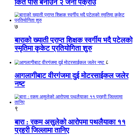
किर्ते पास बनाउने २ जना पक्राउ
७
बाराको ख्याती प्राप्त शिक्षक स्वर्गीय भदै पटेलको
स्मृतिमा कृकेट प्रतियोगिता शुरु
८
आगलागीबाट वीरगंजमा दुई मोटरसाईकल जलेर
नष्ट
९
बारा : रकम असुलेको आरोपमा पथलैयाका ११
प्रहरी जिल्लामा तानिए