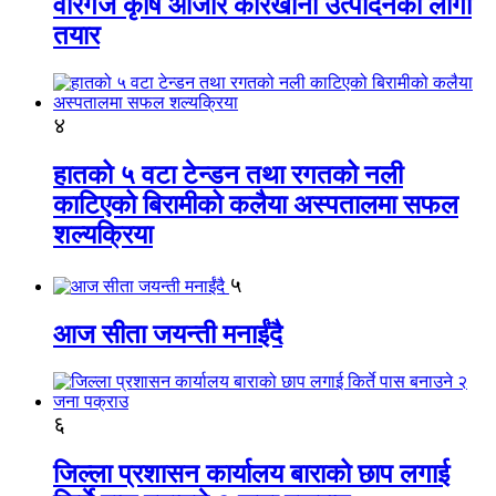
वीरगंज कृषि औजार कारखाना उत्पादनको लागी
तयार
४
हातको ५ वटा टेन्डन तथा रगतको नली
काटिएको बिरामीको कलैया अस्पतालमा सफल
शल्यक्रिया
५
आज सीता जयन्ती मनाईंदै
६
जिल्ला प्रशासन कार्यालय बाराको छाप लगाई