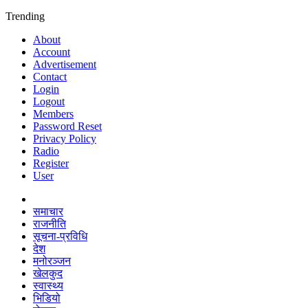
Trending
About
Account
Advertisement
Contact
Login
Logout
Members
Password Reset
Privacy Policy
Radio
Register
User
समाचार
राजनीति
सूचना-प्रविधि
देश
मनोरञ्जन
खेलकुद
स्वास्थ्य
भिडियो