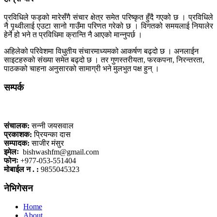
प्रविधिले फड्को मारेसँगै संचार क्षेत्र समेत परिष्कृत हुँदै गएको छ । प्रविधिले
नै पृथ्वीलाई एउटा सानो गाउँमा परिणत गरेको छ । विगतको समयलाई नियालेर
हेर्ने हो भने त प्रविधिमा क्रान्ति नै आएको मान्नुपर्छ ।
अहिलेको परिवेशमा विधुतीय संचारमाध्यमको आकर्षण बढ्दो छ । अनलाईन
साइटहरुको संख्या समेत बढ्दो छ । तर गुणस्तरीयता, फरकपना, निरन्तरता,
पाठकको चाहना अनुसारको सामाग्री भने मुलभुत पक्ष हुन् ।
सम्पर्क
कलैया, बारा
संचालक:
सन्नी जयसवाल
प्रकाशक:
प्रियन्का दास
सम्पादक:
साजीर मंसुर
इमेलः
bishwashfm@gmail.com
फोनः
+977-053-551404
मोबाईल न . :
9855045323
नेभिगेसन
Home
About