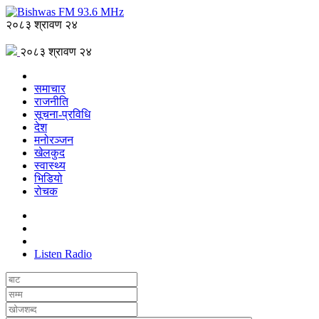
२०८३ श्रावण २४
२०८३ श्रावण २४
समाचार
राजनीति
सूचना-प्रविधि
देश
मनोरञ्जन
खेलकुद
स्वास्थ्य
भिडियो
रोचक
Listen Radio