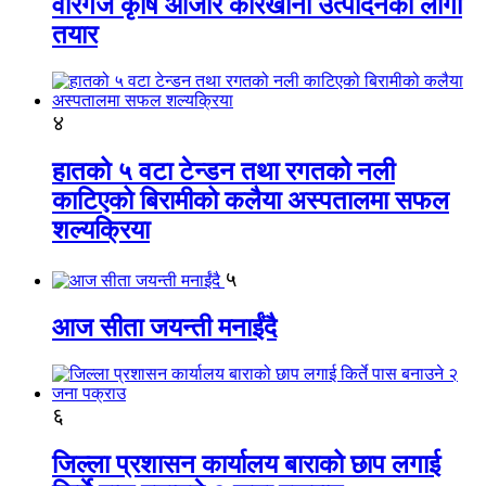
वीरगंज कृषि औजार कारखाना उत्पादनको लागी
तयार
४
हातको ५ वटा टेन्डन तथा रगतको नली
काटिएको बिरामीको कलैया अस्पतालमा सफल
शल्यक्रिया
५
आज सीता जयन्ती मनाईंदै
६
जिल्ला प्रशासन कार्यालय बाराको छाप लगाई