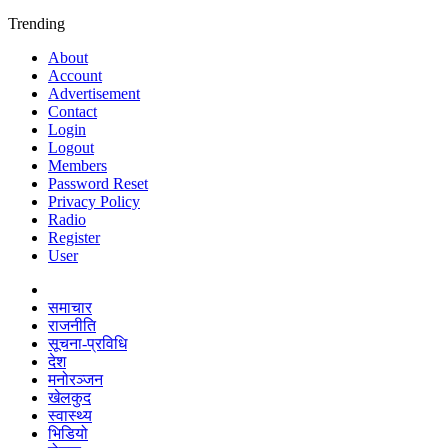
Trending
About
Account
Advertisement
Contact
Login
Logout
Members
Password Reset
Privacy Policy
Radio
Register
User
समाचार
राजनीति
सूचना-प्रविधि
देश
मनोरञ्जन
खेलकुद
स्वास्थ्य
भिडियो