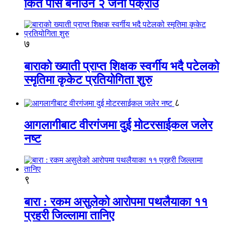
किर्ते पास बनाउने २ जना पक्राउ
७
बाराको ख्याती प्राप्त शिक्षक स्वर्गीय भदै पटेलको
स्मृतिमा कृकेट प्रतियोगिता शुरु
८
आगलागीबाट वीरगंजमा दुई मोटरसाईकल जलेर
नष्ट
९
बारा : रकम असुलेको आरोपमा पथलैयाका ११
प्रहरी जिल्लामा तानिए