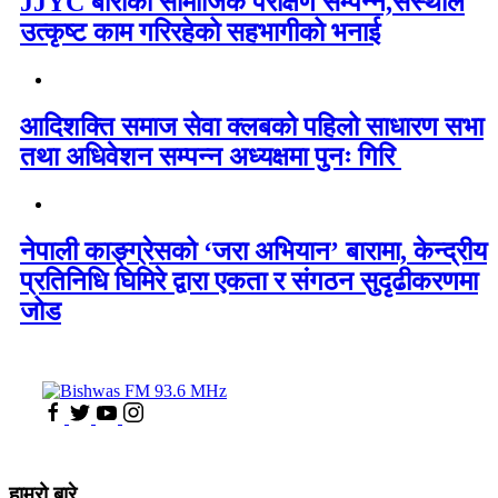
JJYC बाराको सामाजिक परीक्षण सम्पन्न,संस्थाले
उत्कृष्ट काम गरिरहेको सहभागीको भनाई
आदिशक्ति समाज सेवा क्लबको पहिलो साधारण सभा
तथा अधिवेशन सम्पन्न अध्यक्षमा पुनः गिरि
नेपाली काङ्ग्रेसको ‘जरा अभियान’ बारामा, केन्द्रीय
प्रतिनिधि घिमिरे द्वारा एकता र संगठन सुदृढीकरणमा
जोड
हाम्रो बारे