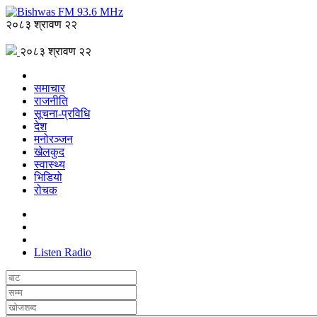
२०८३ श्रावण २२
२०८३ श्रावण २२
समाचार
राजनीति
सूचना-प्रविधि
देश
मनोरञ्जन
खेलकुद
स्वास्थ्य
भिडियो
रोचक
Listen Radio