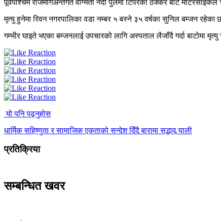
पूर्वपश्चिम राजमार्गअन्तर्गत वाग्मती नदी पुलमा टिपरको ठक्कर बाट मोटरसाइक
मृत्यु हुनेमा रिवन नगरपालिका वडा नम्बर ५ बस्ने ३५ वर्षका सुनिल बम्जन रहे
गम्भीर घाइते भएका बम्जनलाई उपचारको लागि अस्पताल लैजाँदै गर्दा बाटोमा मृ
यो पनि पढ्नुहोस
धार्मिक सहिष्णुता र सामाजिक एकताको सन्देश दिँदै बारामा सद्भाव र्‍याली
प्रतिक्रिया
सम्बन्धित खवर