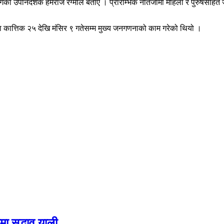
गका उपनिर्देशक हेमराज रेग्मीले बताए । प्रारम्भिक नतिजामा महिला र पुरुषसहित 
कात्तिक २५ देखि मंसिर ९ गतेसम्म मुख्य जनगणनाको काम गरेको थियो ।
 सद्भाव र्‍याली