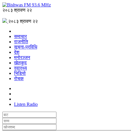
२०८३ श्रावण २२
२०८३ श्रावण २२
समाचार
राजनीति
सूचना-प्रविधि
देश
मनोरञ्जन
खेलकुद
स्वास्थ्य
भिडियो
रोचक
Listen Radio