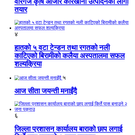
वीरगंज कृषि औजार कारखाना उत्पादनको लागी
तयार
४
हातको ५ वटा टेन्डन तथा रगतको नली
काटिएको बिरामीको कलैया अस्पतालमा सफल
शल्यक्रिया
५
आज सीता जयन्ती मनाईंदै
६
जिल्ला प्रशासन कार्यालय बाराको छाप लगाई