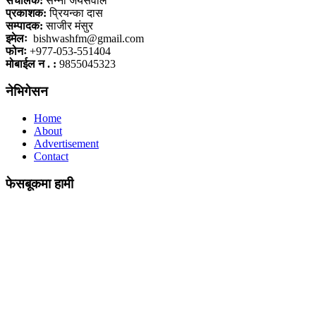
संचालक:
सन्नी जयसवाल
प्रकाशक:
प्रियन्का दास
सम्पादक:
साजीर मंसुर
इमेलः
bishwashfm@gmail.com
फोनः
+977-053-551404
मोबाईल न . :
9855045323
नेभिगेसन
Home
About
Advertisement
Contact
फेसबूकमा हामी