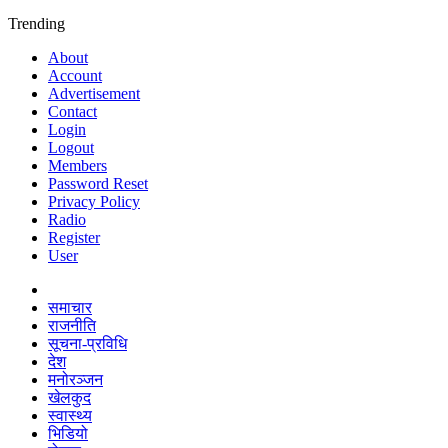
Trending
About
Account
Advertisement
Contact
Login
Logout
Members
Password Reset
Privacy Policy
Radio
Register
User
समाचार
राजनीति
सूचना-प्रविधि
देश
मनोरञ्जन
खेलकुद
स्वास्थ्य
भिडियो