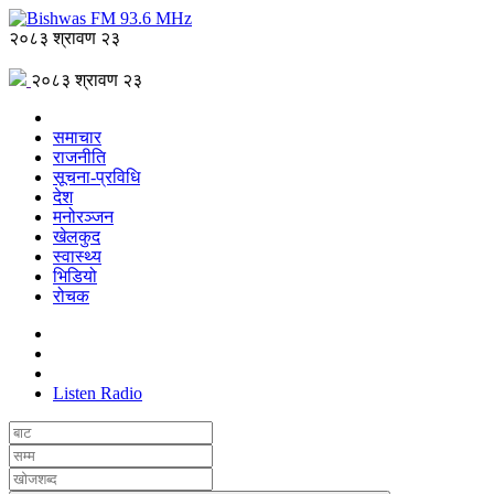
२०८३ श्रावण २३
२०८३ श्रावण २३
समाचार
राजनीति
सूचना-प्रविधि
देश
मनोरञ्जन
खेलकुद
स्वास्थ्य
भिडियो
रोचक
Listen Radio