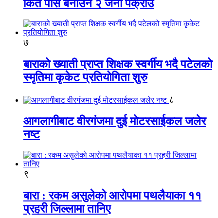
किर्ते पास बनाउने २ जना पक्राउ
७
बाराको ख्याती प्राप्त शिक्षक स्वर्गीय भदै पटेलको
स्मृतिमा कृकेट प्रतियोगिता शुरु
८
आगलागीबाट वीरगंजमा दुई मोटरसाईकल जलेर
नष्ट
९
बारा : रकम असुलेको आरोपमा पथलैयाका ११
प्रहरी जिल्लामा तानिए