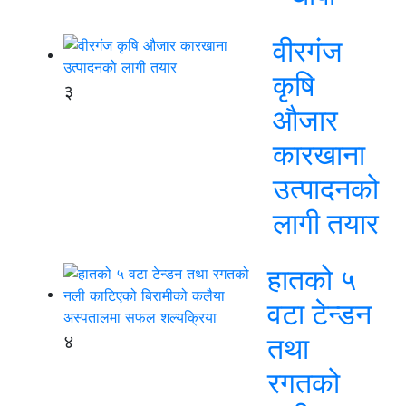
वीरगंज
कृषि
३
औजार
कारखाना
उत्पादनको
लागी तयार
हातको ५
वटा टेन्डन
४
तथा
रगतको