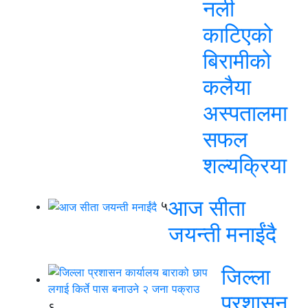
नली
काटिएको
बिरामीको
कलैया
अस्पतालमा
सफल
शल्यक्रिया
आज सीता
५
जयन्ती मनाईंदै
जिल्ला
प्रशासन
६