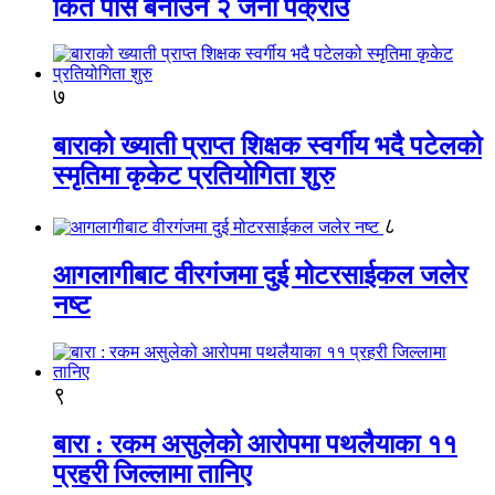
किर्ते पास बनाउने २ जना पक्राउ
७
बाराको ख्याती प्राप्त शिक्षक स्वर्गीय भदै पटेलको
स्मृतिमा कृकेट प्रतियोगिता शुरु
८
आगलागीबाट वीरगंजमा दुई मोटरसाईकल जलेर
नष्ट
९
बारा : रकम असुलेको आरोपमा पथलैयाका ११
प्रहरी जिल्लामा तानिए