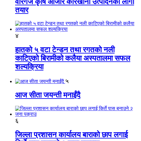
वीरगंज कृषि औजार कारखाना उत्पादनको लागी
तयार
४
हातको ५ वटा टेन्डन तथा रगतको नली
काटिएको बिरामीको कलैया अस्पतालमा सफल
शल्यक्रिया
५
आज सीता जयन्ती मनाईंदै
६
जिल्ला प्रशासन कार्यालय बाराको छाप लगाई