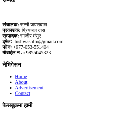
सम्पर्क
कलैया, बारा
संचालक:
सन्नी जयसवाल
प्रकाशक:
प्रियन्का दास
सम्पादक:
साजीर मंसुर
इमेलः
bishwashfm@gmail.com
फोनः
+977-053-551404
मोबाईल न . :
9855045323
नेभिगेसन
Home
About
Advertisement
Contact
फेसबूकमा हामी