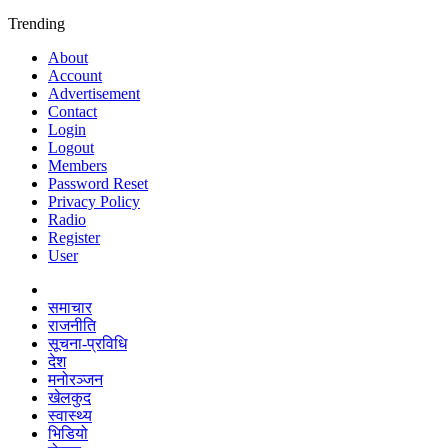
Trending
About
Account
Advertisement
Contact
Login
Logout
Members
Password Reset
Privacy Policy
Radio
Register
User
समाचार
राजनीति
सूचना-प्रविधि
देश
मनोरञ्जन
खेलकुद
स्वास्थ्य
भिडियो