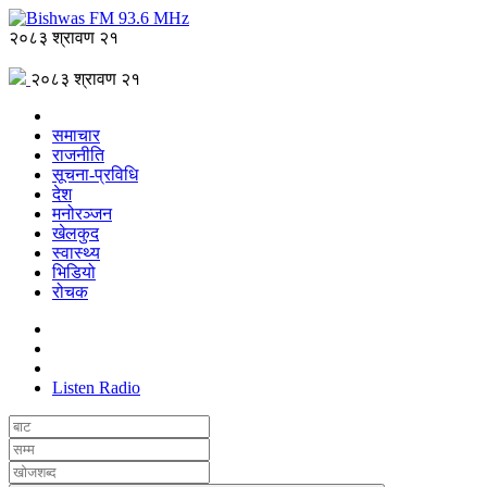
२०८३ श्रावण २१
२०८३ श्रावण २१
समाचार
राजनीति
सूचना-प्रविधि
देश
मनोरञ्जन
खेलकुद
स्वास्थ्य
भिडियो
रोचक
Listen Radio