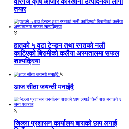
वीरगंज कृषि औजार कारखाना उत्पादनको लागी
तयार
४
हातको ५ वटा टेन्डन तथा रगतको नली
काटिएको बिरामीको कलैया अस्पतालमा सफल
शल्यक्रिया
५
आज सीता जयन्ती मनाईंदै
६
जिल्ला प्रशासन कार्यालय बाराको छाप लगाई