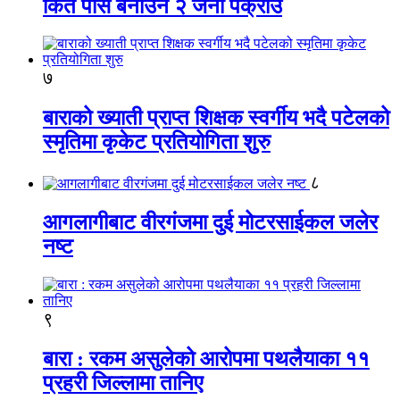
किर्ते पास बनाउने २ जना पक्राउ
७
बाराको ख्याती प्राप्त शिक्षक स्वर्गीय भदै पटेलको
स्मृतिमा कृकेट प्रतियोगिता शुरु
८
आगलागीबाट वीरगंजमा दुई मोटरसाईकल जलेर
नष्ट
९
बारा : रकम असुलेको आरोपमा पथलैयाका ११
प्रहरी जिल्लामा तानिए