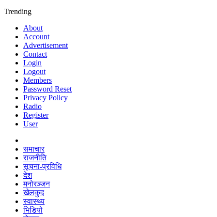
Trending
About
Account
Advertisement
Contact
Login
Logout
Members
Password Reset
Privacy Policy
Radio
Register
User
समाचार
राजनीति
सूचना-प्रविधि
देश
मनोरञ्जन
खेलकुद
स्वास्थ्य
भिडियो