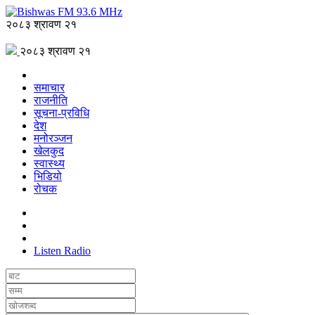
२०८३ श्रावण २१
२०८३ श्रावण २१
समाचार
राजनीति
सूचना-प्रविधि
देश
मनोरञ्जन
खेलकुद
स्वास्थ्य
भिडियो
रोचक
Listen Radio