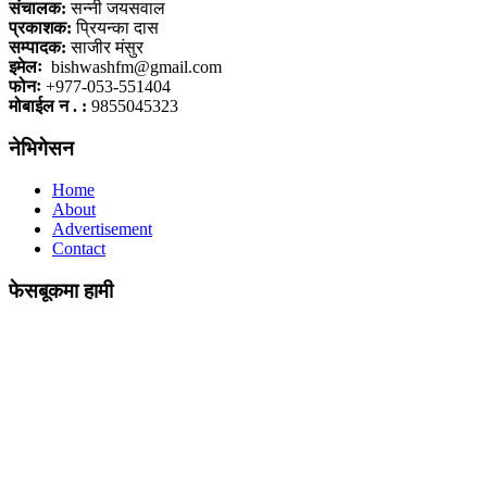
संचालक:
सन्नी जयसवाल
प्रकाशक:
प्रियन्का दास
सम्पादक:
साजीर मंसुर
इमेलः
bishwashfm@gmail.com
फोनः
+977-053-551404
मोबाईल न . :
9855045323
नेभिगेसन
Home
About
Advertisement
Contact
फेसबूकमा हामी