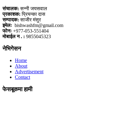
संचालक:
सन्नी जयसवाल
प्रकाशक:
प्रियन्का दास
सम्पादक:
साजीर मंसुर
इमेलः
bishwashfm@gmail.com
फोनः
+977-053-551404
मोबाईल न . :
9855045323
नेभिगेसन
Home
About
Advertisement
Contact
फेसबूकमा हामी