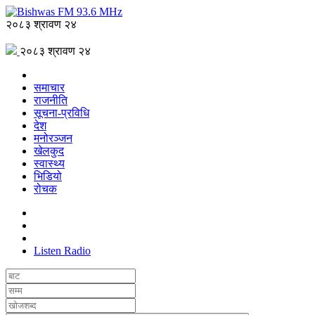
२०८३ श्रावण २४
२०८३ श्रावण २४
समाचार
राजनीति
सूचना-प्रविधि
देश
मनोरञ्जन
खेलकुद
स्वास्थ्य
भिडियो
रोचक
Listen Radio