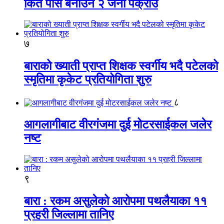
किर्ते पास बनाउने २ जना पक्राउ
७
बाराको ख्याती प्राप्त शिक्षक स्वर्गीय भदै पटेलको
स्मृतिमा कृकेट प्रतियोगिता शुरु
८
आगलागीबाट वीरगंजमा दुई मोटरसाईकल जलेर
नष्ट
९
बारा : रकम असुलेको आरोपमा पथलैयाका ११
प्रहरी जिल्लामा तानिए