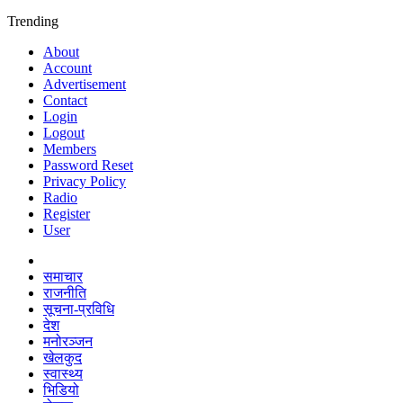
Trending
About
Account
Advertisement
Contact
Login
Logout
Members
Password Reset
Privacy Policy
Radio
Register
User
समाचार
राजनीति
सूचना-प्रविधि
देश
मनोरञ्जन
खेलकुद
स्वास्थ्य
भिडियो