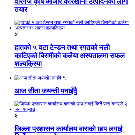
वीरगंज कृषि औजार कारखाना उत्पादनको लागी
तयार
४
हातको ५ वटा टेन्डन तथा रगतको नली
काटिएको बिरामीको कलैया अस्पतालमा सफल
शल्यक्रिया
५
आज सीता जयन्ती मनाईंदै
६
जिल्ला प्रशासन कार्यालय बाराको छाप लगाई