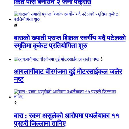
किर्ते पास बनाउने २ जना पक्राउ
७
बाराको ख्याती प्राप्त शिक्षक स्वर्गीय भदै पटेलको
स्मृतिमा कृकेट प्रतियोगिता शुरु
८
आगलागीबाट वीरगंजमा दुई मोटरसाईकल जलेर
नष्ट
९
बारा : रकम असुलेको आरोपमा पथलैयाका ११
प्रहरी जिल्लामा तानिए