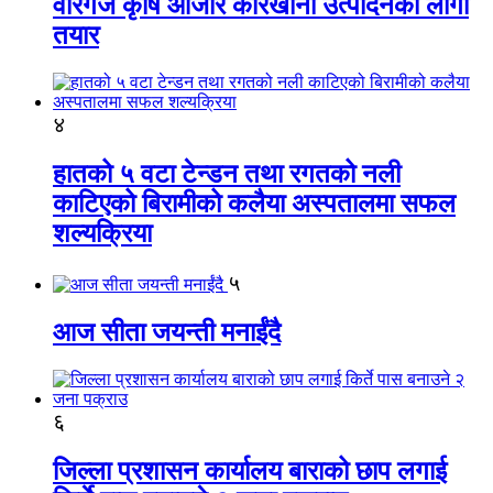
वीरगंज कृषि औजार कारखाना उत्पादनको लागी
तयार
४
हातको ५ वटा टेन्डन तथा रगतको नली
काटिएको बिरामीको कलैया अस्पतालमा सफल
शल्यक्रिया
५
आज सीता जयन्ती मनाईंदै
६
जिल्ला प्रशासन कार्यालय बाराको छाप लगाई