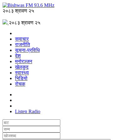
२०८३ श्रावण २५
२०८३ श्रावण २५
समाचार
राजनीति
सूचना-प्रविधि
देश
मनोरञ्जन
खेलकुद
स्वास्थ्य
भिडियो
रोचक
Listen Radio