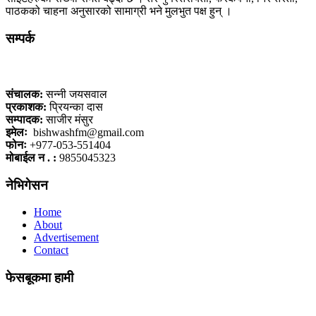
पाठकको चाहना अनुसारको सामाग्री भने मुलभुत पक्ष हुन् ।
सम्पर्क
कलैया, बारा
संचालक:
सन्नी जयसवाल
प्रकाशक:
प्रियन्का दास
सम्पादक:
साजीर मंसुर
इमेलः
bishwashfm@gmail.com
फोनः
+977-053-551404
मोबाईल न . :
9855045323
नेभिगेसन
Home
About
Advertisement
Contact
फेसबूकमा हामी