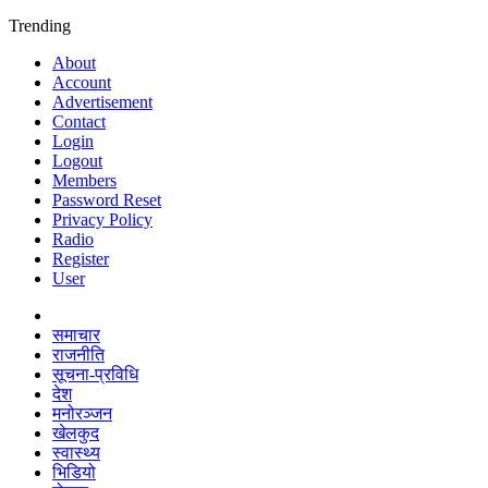
Trending
About
Account
Advertisement
Contact
Login
Logout
Members
Password Reset
Privacy Policy
Radio
Register
User
समाचार
राजनीति
सूचना-प्रविधि
देश
मनोरञ्जन
खेलकुद
स्वास्थ्य
भिडियो