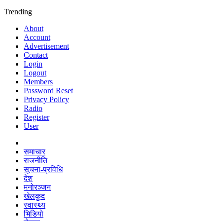
Trending
About
Account
Advertisement
Contact
Login
Logout
Members
Password Reset
Privacy Policy
Radio
Register
User
समाचार
राजनीति
सूचना-प्रविधि
देश
मनोरञ्जन
खेलकुद
स्वास्थ्य
भिडियो