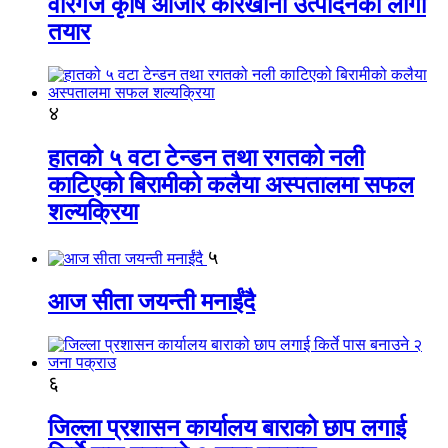
वीरगंज कृषि औजार कारखाना उत्पादनको लागी
तयार
४
हातको ५ वटा टेन्डन तथा रगतको नली
काटिएको बिरामीको कलैया अस्पतालमा सफल
शल्यक्रिया
५
आज सीता जयन्ती मनाईंदै
६
जिल्ला प्रशासन कार्यालय बाराको छाप लगाई