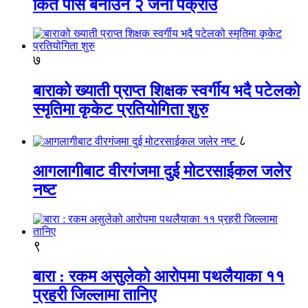
किर्ते पास बनाउने २ जना पक्राउ
७
बाराको ख्याती प्राप्त शिक्षक स्वर्गीय भदै पटेलको
स्मृतिमा कृकेट प्रतियोगिता शुरु
८
आगलागीबाट वीरगंजमा दुई मोटरसाईकल जलेर
नष्ट
९
बारा : रकम असुलेको आरोपमा पथलैयाका ११
प्रहरी जिल्लामा तानिए