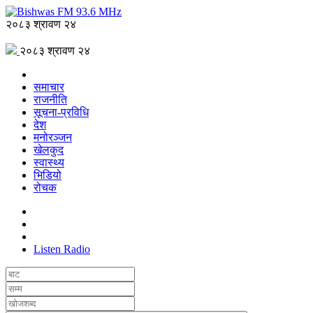
२०८३ श्रावण २४
२०८३ श्रावण २४
समाचार
राजनीति
सूचना-प्रविधि
देश
मनोरञ्जन
खेलकुद
स्वास्थ्य
भिडियो
रोचक
Listen Radio