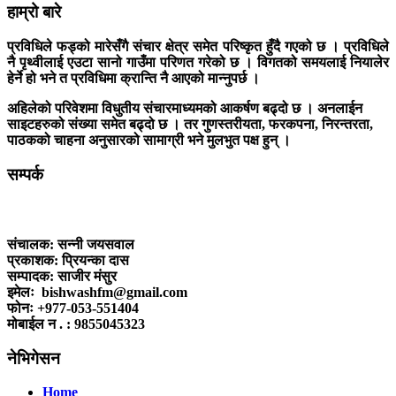
हाम्रो बारे
प्रविधिले फड्को मारेसँगै संचार क्षेत्र समेत परिष्कृत हुँदै गएको छ । प्रविधिले
नै पृथ्वीलाई एउटा सानो गाउँमा परिणत गरेको छ । विगतको समयलाई नियालेर
हेर्ने हो भने त प्रविधिमा क्रान्ति नै आएको मान्नुपर्छ ।
अहिलेको परिवेशमा विधुतीय संचारमाध्यमको आकर्षण बढ्दो छ । अनलाईन
साइटहरुको संख्या समेत बढ्दो छ । तर गुणस्तरीयता, फरकपना, निरन्तरता,
पाठकको चाहना अनुसारको सामाग्री भने मुलभुत पक्ष हुन् ।
सम्पर्क
कलैया, बारा
संचालक:
सन्नी जयसवाल
प्रकाशक:
प्रियन्का दास
सम्पादक:
साजीर मंसुर
इमेलः
bishwashfm@gmail.com
फोनः
+977-053-551404
मोबाईल न . :
9855045323
नेभिगेसन
Home