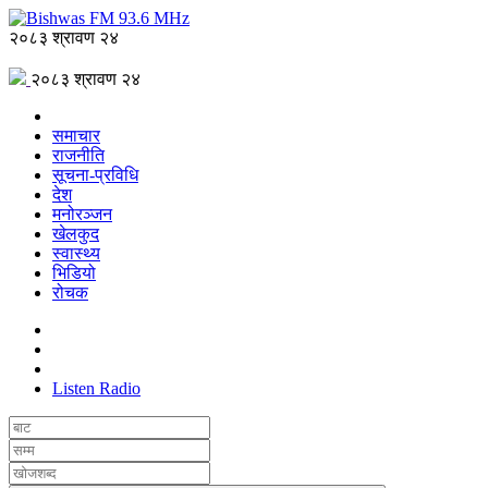
२०८३ श्रावण २४
२०८३ श्रावण २४
समाचार
राजनीति
सूचना-प्रविधि
देश
मनोरञ्जन
खेलकुद
स्वास्थ्य
भिडियो
रोचक
Listen Radio