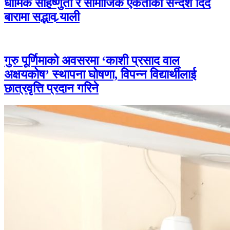
धार्मिक सहिष्णुता र सामाजिक एकताको सन्देश दिँदै
बारामा सद्भाव र्‍याली
गुरु पूर्णिमाको अवसरमा ‘काशी प्रसाद वाल
अक्षयकोष’ स्थापना घोषणा, विपन्न विद्यार्थीलाई
छात्रवृत्ति प्रदान गरिने