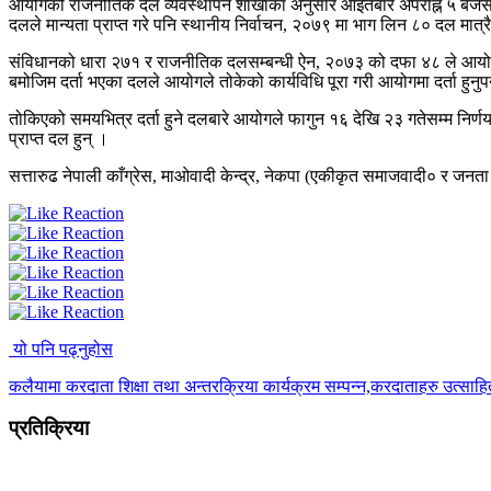
आयोगको राजनीतिक दल व्यवस्थापन शाखाका अनुसार आइतबार अपराह्न ५ बजेसम्म 
दलले मान्यता प्राप्त गरे पनि स्थानीय निर्वाचन, २०७९ मा भाग लिन ८० दल मात्र
संविधानको धारा २७१ र राजनीतिक दलसम्बन्धी ऐन, २०७३ को दफा ४८ ले आयोगमा द
बमोजिम दर्ता भएका दलले आयोगले तोकेको कार्यविधि पूरा गरी आयोगमा दर्ता हुनुपर
तोकिएको समयभित्र दर्ता हुने दलबारे आयोगले फागुन १६ देखि २३ गतेसम्म निर्णय
प्राप्त दल हुन् ।
सत्तारुढ नेपाली काँग्रेस, माओवादी केन्द्र, नेकपा (एकीकृत समाजवादी० र जनता स
यो पनि पढ्नुहोस
कलैयामा करदाता शिक्षा तथा अन्तरक्रिया कार्यक्रम सम्पन्न,करदाताहरु उत्साह
प्रतिक्रिया