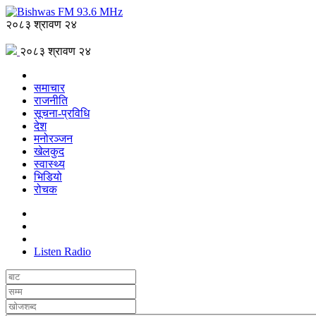
२०८३ श्रावण २४
२०८३ श्रावण २४
समाचार
राजनीति
सूचना-प्रविधि
देश
मनोरञ्जन
खेलकुद
स्वास्थ्य
भिडियो
रोचक
Listen Radio