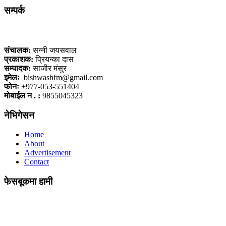
सम्पर्क
कलैया, बारा
संचालक:
सन्नी जयसवाल
प्रकाशक:
प्रियन्का दास
सम्पादक:
साजीर मंसुर
इमेलः
bishwashfm@gmail.com
फोनः
+977-053-551404
मोबाईल न . :
9855045323
नेभिगेसन
Home
About
Advertisement
Contact
फेसबूकमा हामी