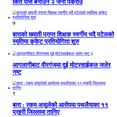
किर्ते पास बनाउने २ जना पक्राउ
७
बाराको ख्याती प्राप्त शिक्षक स्वर्गीय भदै पटेलको
स्मृतिमा कृकेट प्रतियोगिता शुरु
८
आगलागीबाट वीरगंजमा दुई मोटरसाईकल जलेर
नष्ट
९
बारा : रकम असुलेको आरोपमा पथलैयाका ११
प्रहरी जिल्लामा तानिए