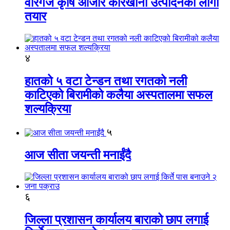
वीरगंज कृषि औजार कारखाना उत्पादनको लागी
तयार
४
हातको ५ वटा टेन्डन तथा रगतको नली
काटिएको बिरामीको कलैया अस्पतालमा सफल
शल्यक्रिया
५
आज सीता जयन्ती मनाईंदै
६
जिल्ला प्रशासन कार्यालय बाराको छाप लगाई