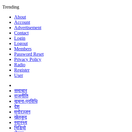
Trending
About
Account
Advertisement
Contact
Login
Logout
Members
Password Reset
Privacy Policy
Radio
Register
User
समाचार
राजनीति
सूचना-प्रविधि
देश
मनोरञ्जन
खेलकुद
स्वास्थ्य
भिडियो