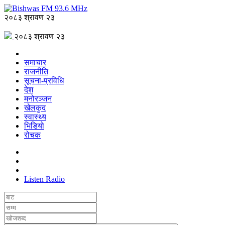
२०८३ श्रावण २३
२०८३ श्रावण २३
समाचार
राजनीति
सूचना-प्रविधि
देश
मनोरञ्जन
खेलकुद
स्वास्थ्य
भिडियो
रोचक
Listen Radio