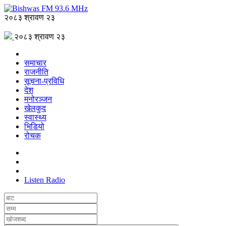
२०८३ श्रावण २३
२०८३ श्रावण २३
समाचार
राजनीति
सूचना-प्रविधि
देश
मनोरञ्जन
खेलकुद
स्वास्थ्य
भिडियो
रोचक
Listen Radio