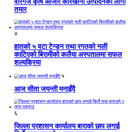
वीरगंज कृषि औजार कारखाना उत्पादनको लागी
तयार
४
हातको ५ वटा टेन्डन तथा रगतको नली
काटिएको बिरामीको कलैया अस्पतालमा सफल
शल्यक्रिया
५
आज सीता जयन्ती मनाईंदै
६
जिल्ला प्रशासन कार्यालय बाराको छाप लगाई