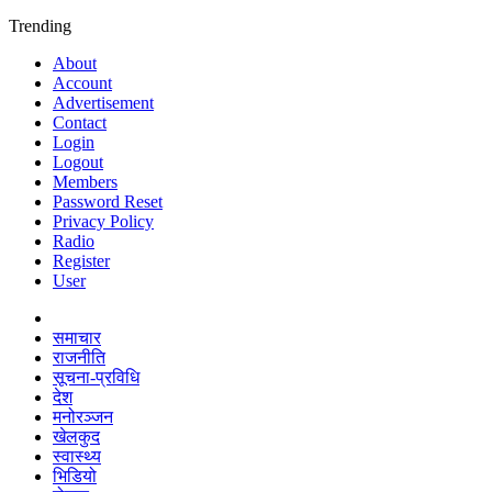
Trending
About
Account
Advertisement
Contact
Login
Logout
Members
Password Reset
Privacy Policy
Radio
Register
User
समाचार
राजनीति
सूचना-प्रविधि
देश
मनोरञ्जन
खेलकुद
स्वास्थ्य
भिडियो