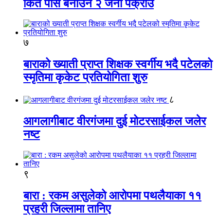
किर्ते पास बनाउने २ जना पक्राउ
७
बाराको ख्याती प्राप्त शिक्षक स्वर्गीय भदै पटेलको
स्मृतिमा कृकेट प्रतियोगिता शुरु
८
आगलागीबाट वीरगंजमा दुई मोटरसाईकल जलेर
नष्ट
९
बारा : रकम असुलेको आरोपमा पथलैयाका ११
प्रहरी जिल्लामा तानिए