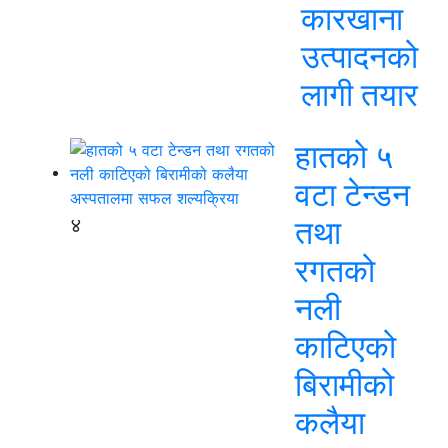
कारखाना
उत्पादनको
लागी तयार
हातको ५
वटा टेन्डन
४
तथा
रगतको
नली
काटिएको
बिरामीको
कलैया