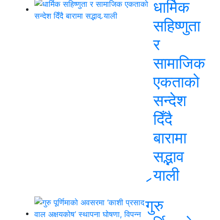
धार्मिक
सहिष्णुता
र
सामाजिक
एकताको
सन्देश
दिँदै
बारामा
सद्भाव
र्‍याली
गुरु