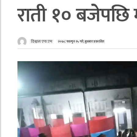
राती १० बजेपछि 
विश्वास एफ.एम
२०७८ फाल्गुन २५ गते, बुधबार प्रकाशित