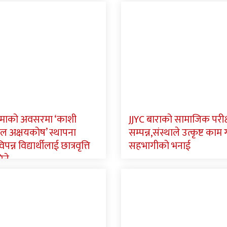
्णिमाको अवसरमा ‘काशी
JJYC बाराको सामाजिक परीक
ाल अक्षयकोष’ स्थापना
सम्पन्न,संस्थाले उत्कृष्ट का
पन्न विद्यार्थीलाई छात्रवृत्ति
सहभागीको भनाई
िने