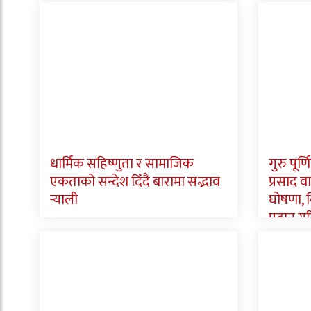
धार्मिक सहिष्णुता र सामाजिक
गुरु पूर
एकताको सन्देश दिँदै बारामा सद्भाव
प्रसाद व
र्‍याली
घोषणा, वि
प्रदान गर