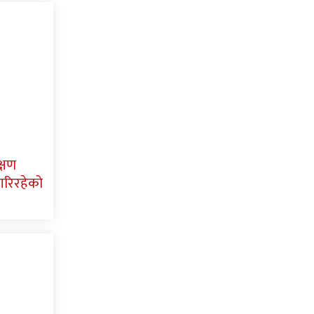
्षण
म गरिरहेको