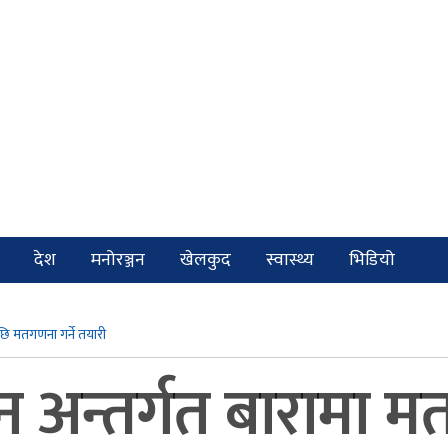
देश
मनोरञ्जन
खेलकुद
स्वास्थ्य
भिडियो
छि मतगणना गर्ने तयारी
शन अन्तर्गत बारामा 